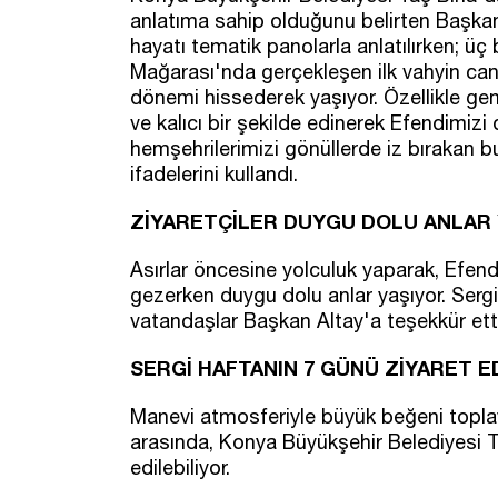
anlatıma sahip olduğunu belirten Başka
hayatı tematik panolarla anlatılırken; üç 
Mağarası'nda gerçekleşen ilk vahyin canla
dönemi hissederek yaşıyor. Özellikle genç
ve kalıcı bir şekilde edinerek Efendimizi
hemşehrilerimizi gönüllerde iz bırakan b
ifadelerini kullandı.
ZİYARETÇİLER DUYGU DOLU ANLAR
Asırlar öncesine yolculuk yaparak, Efendi
gezerken duygu dolu anlar yaşıyor. Sergi
vatandaşlar Başkan Altay'a teşekkür etti
SERGİ HAFTANIN 7 GÜNÜ ZİYARET E
Manevi atmosferiyle büyük beğeni toplay
arasında, Konya Büyükşehir Belediyesi T
edilebiliyor.