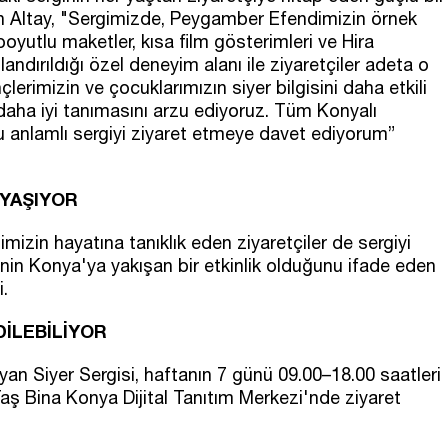
n Altay, "Sergimizde, Peygamber Efendimizin örnek
boyutlu maketler, kısa film gösterimleri ve Hira
ndırıldığı özel deneyim alanı ile ziyaretçiler adeta o
lerimizin ve çocuklarımızın siyer bilgisini daha etkili
 daha iyi tanımasını arzu ediyoruz. Tüm Konyalı
u anlamlı sergiyi ziyaret etmeye davet ediyorum”
 YAŞIYOR
mizin hayatına tanıklık eden ziyaretçiler de sergiyi
nin Konya'ya yakışan bir etkinlik olduğunu ifade eden
.
DİLEBİLİYOR
an Siyer Sergisi, haftanın 7 günü 09.00–18.00 saatleri
aş Bina Konya Dijital Tanıtım Merkezi'nde ziyaret