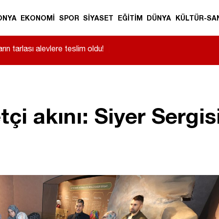
ONYA
EKONOMİ
SPOR
SİYASET
EĞİTİM
DÜNYA
KÜLTÜR-SA
daki çocuk 3. kattan düştü!
|
çi akını: Siyer Sergis