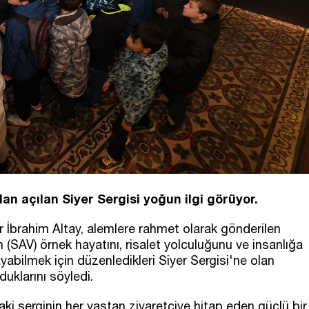
n açılan Siyer Sergisi yoğun ilgi görüyor.
İbrahim Altay, alemlere rahmet olarak gönderilen
AV) örnek hayatını, risalet yolculuğunu ve insanlığa
yabilmek için düzenledikleri Siyer Sergisi'ne olan
uklarını söyledi.
i serginin her yaştan ziyaretçiye hitap eden güçlü bir