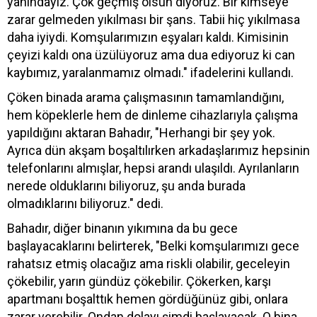
yanındayız. Çok geçmiş olsun diyoruz. Bir kimseye
zarar gelmeden yıkılması bir şans. Tabii hiç yıkılmasa
daha iyiydi. Komşularımızın eşyaları kaldı. Kimisinin
çeyizi kaldı ona üzülüyoruz ama dua ediyoruz ki can
kaybımız, yaralanmamız olmadı." ifadelerini kullandı.
Çöken binada arama çalışmasının tamamlandığını,
hem köpeklerle hem de dinleme cihazlarıyla çalışma
yapıldığını aktaran Bahadır, "Herhangi bir şey yok.
Ayrıca dün akşam boşaltılırken arkadaşlarımız hepsinin
telefonlarını almışlar, hepsi arandı ulaşıldı. Ayrılanların
nerede olduklarını biliyoruz, şu anda burada
olmadıklarını biliyoruz." dedi.
Bahadır, diğer binanın yıkımına da bu gece
başlayacaklarını belirterek, "Belki komşularımızı gece
rahatsız etmiş olacağız ama riskli olabilir, geceleyin
çökebilir, yarın gündüz çökebilir. Çökerken, karşı
apartmanı boşalttık hemen gördüğünüz gibi, onlara
zarar verebilir. Ondan dolayı şimdi başlayacak. O bina