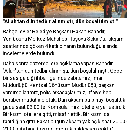
"Allah'tan dün tedbir alınmıştı, dün boşaltılmıştı"
Bahçelievler Belediye Başkanı Hakan Bahadır,
Yenibosna Merkez Mahallesi Taşova Sokak'ta, akşam
saatlerinde çöken 4 katlı binanın bulunduğu alanda
incelemelerde bulundu.
Daha sonra gazetecilere açıklama yapan Bahadır,
"Allah'tan dün tedbir alınmıştı, dün boşaltılmıştı. Gece
bir ses geldiği ihbarı gelince zabıtamız, İmar
Müdürlüğü, Kentsel Dönüşüm Müdürlüğü, başkan
yardımcılarımız, polis arkadaşlarımız, itfaiye hep
beraber müdahale ettik. Dün akşam bu binayı boşalttık
gece saat 03.00'te. Komşularımızı otellere yerleştirdik.
Bir kısmı otellere gitti, misafir ettik. Bir kısmı da
tanıdığına gitti. Fakat bugün akşam yaklaşık saat 20.00-
21.00 gibi bina boşken, metruk haldeyken çöktü."