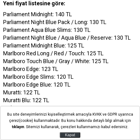
Yeni fiyat listesine göre:
Parliament Midnight: 140 TL
Parliament Night Blue Pack / Long: 130 TL
Parliament Aqua Blue Slims: 130 TL
Parliament Night Blue / Aqua Blue / Reserve: 130 TL
Parliament Midnight Blue: 125 TL
Marlboro Red Long / Red / Touch: 125 TL
Marlboro Touch Blue / Gray / White: 125 TL
Marlboro Edge: 123 TL
Marlboro Edge Slims: 120 TL
Marlboro Edge Blue: 120 TL
Muratti: 122 TL
Muratti Blu: 122 TL
Lark: 120 TL
Bu site deneyimlerinizi kişiselleştirmek amacıyla KVKK ve GDPR uyarınca
Chesterfield: 120 TL
çerez(cookie) kullanmaktadır. Bu konu hakkında detaylı bilgi almak için
L&M: 120 TL
tıklayın
. Sitemizi kullanarak, çerezleri kullanmamızı kabul edersiniz.
Marlboro Roll 50 (Sarmalık Kıyılmış Tütün): 150 TL
Kapat