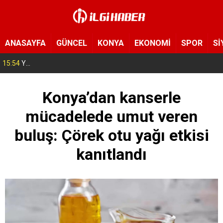
ANASAYFA
GÜNCEL
KONYA
EKONOMİ
SPOR
Sİ
15:54
Yeni Medya Cemiyeti’nden Hakimiyet Gazetesi’ne 30. yıl ziyareti
Konya’dan kanserle
mücadelede umut veren
buluş: Çörek otu yağı etkisi
kanıtlandı