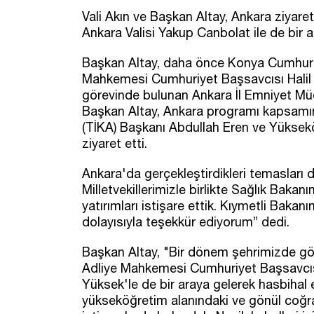
Vali Akın ve Başkan Altay, Ankara ziya
Ankara Valisi Yakup Canbolat ile de bir a
Başkan Altay, daha önce Konya Cumhuriy
Mahkemesi Cumhuriyet Başsavcısı Halil 
görevinde bulunan Ankara İl Emniyet Müd
Başkan Altay, Ankara programı kapsamınd
(TİKA) Başkanı Abdullah Eren ve Yüksekö
ziyaret etti.
Ankara'da gerçekleştirdikleri temasları 
Milletvekillerimizle birlikte Sağlık Bak
yatırımları istişare ettik. Kıymetli Bakan
dolayısıyla teşekkür ediyorum” dedi.
Başkan Altay, "Bir dönem şehrimizde gö
Adliye Mahkemesi Cumhuriyet Başsavcısı
Yüksek'le de bir araya gelerek hasbihal
yükseköğretim alanındaki ve gönül coğra