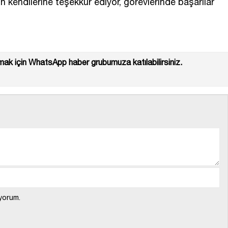
in kendilerine teşekkür ediyor, görevlerinde başarılar
ak için WhatsApp haber grubumuza katılabilirsiniz.
yorum.