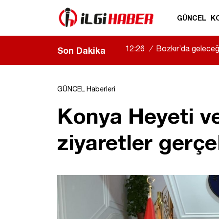
GÜNCEL
K
11:36
/
Konya’da şantiye al
Son Dakika
yaralandı
|
GÜNCEL Haberleri
Konya Heyeti ve
ziyaretler gerçe