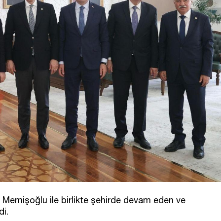
Memişoğlu ile birlikte şehirde devam eden ve
di.