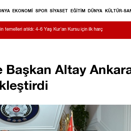
ONYA
EKONOMİ
SPOR
SİYASET
EĞİTİM
DÜNYA
KÜLTÜR-SA
anı karıştı! Bıçaklı ve taşlı kavgada 4 kişi
 Başkan Altay Ankara’
kleştirdi