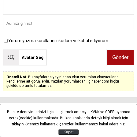
Yorum yazma kurallarını okudum ve kabul ediyorum.
Avatar Seç
Önemli Not:
Bu sayfalarda yayınlanan okur yorumları okuyucuların
kendilerine ait görüşlerdir. Yazılan yorumlardan ilgihaber.com hiçbir
şekilde sorumlu tutulamaz.
Henüz yorum yapılmadı. İlk yorumu siz yapın!
Bu site deneyimlerinizi kişiselleştirmek amacıyla KVKK ve GDPR uyarınca
çerez(cookie) kullanmaktadır. Bu konu hakkında detaylı bilgi almak için
tıklayın
. Sitemizi kullanarak, çerezleri kullanmamızı kabul edersiniz.
Kapat
Konya’da Genç KOMEK