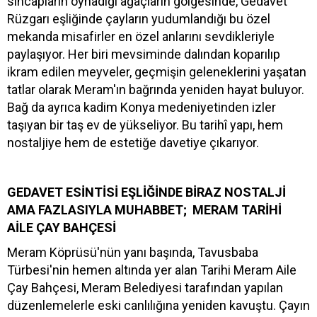
sincapların oynadığı ağaçların gölgesinde, Gedavet
Rüzgarı eşliğinde çayların yudumlandığı bu özel
mekanda misafirler en özel anlarını sevdikleriyle
paylaşıyor. Her biri mevsiminde dalından koparılıp
ikram edilen meyveler, geçmişin geleneklerini yaşatan
tatlar olarak Meram'ın bağrında yeniden hayat buluyor.
Bağ da ayrıca kadim Konya medeniyetinden izler
taşıyan bir taş ev de yükseliyor. Bu tarihî yapı, hem
nostaljiye hem de estetiğe davetiye çıkarıyor.
GEDAVET ESİNTİSİ EŞLİĞİNDE BİRAZ NOSTALJİ
AMA FAZLASIYLA MUHABBET; MERAM TARİHİ
AİLE ÇAY BAHÇESİ
Meram Köprüsü'nün yanı başında, Tavusbaba
Türbesi'nin hemen altında yer alan Tarihi Meram Aile
Çay Bahçesi, Meram Belediyesi tarafından yapılan
düzenlemelerle eski canlılığına yeniden kavuştu. Çayın