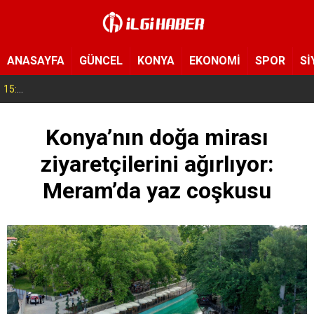
ANASAYFA
GÜNCEL
KONYA
EKONOMİ
SPOR
Sİ
15:11
Konya’da zabıta ve polis sahada! Toplu taşıma araçları tek tek denetleniyor
Konya’nın doğa mirası
ziyaretçilerini ağırlıyor:
Meram’da yaz coşkusu