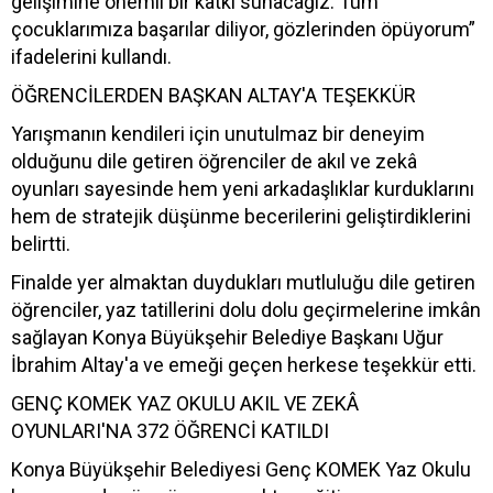
gelişimine önemli bir katkı sunacağız. Tüm
çocuklarımıza başarılar diliyor, gözlerinden öpüyorum”
ifadelerini kullandı.
ÖĞRENCİLERDEN BAŞKAN ALTAY'A TEŞEKKÜR
Yarışmanın kendileri için unutulmaz bir deneyim
olduğunu dile getiren öğrenciler de akıl ve zekâ
oyunları sayesinde hem yeni arkadaşlıklar kurduklarını
hem de stratejik düşünme becerilerini geliştirdiklerini
belirtti.
Finalde yer almaktan duydukları mutluluğu dile getiren
öğrenciler, yaz tatillerini dolu dolu geçirmelerine imkân
sağlayan Konya Büyükşehir Belediye Başkanı Uğur
İbrahim Altay'a ve emeği geçen herkese teşekkür etti.
GENÇ KOMEK YAZ OKULU AKIL VE ZEKÂ
OYUNLARI'NA 372 ÖĞRENCİ KATILDI
Konya Büyükşehir Belediyesi Genç KOMEK Yaz Okulu