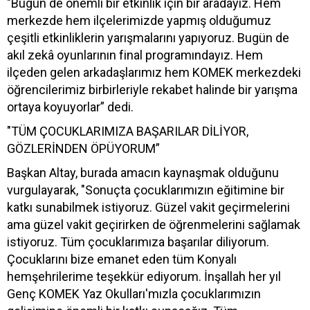
"Bugün de önemli bir etkinlik için bir aradayız. Hem
merkezde hem ilçelerimizde yapmış olduğumuz
çeşitli etkinliklerin yarışmalarını yapıyoruz. Bugün de
akıl zekâ oyunlarının final programındayız. Hem
ilçeden gelen arkadaşlarımız hem KOMEK merkezdeki
öğrencilerimiz birbirleriyle rekabet halinde bir yarışma
ortaya koyuyorlar” dedi.
"TÜM ÇOCUKLARIMIZA BAŞARILAR DİLİYOR,
GÖZLERİNDEN ÖPÜYORUM”
Başkan Altay, burada amacın kaynaşmak olduğunu
vurgulayarak, "Sonuçta çocuklarımızın eğitimine bir
katkı sunabilmek istiyoruz. Güzel vakit geçirmelerini
ama güzel vakit geçirirken de öğrenmelerini sağlamak
istiyoruz. Tüm çocuklarımıza başarılar diliyorum.
Çocuklarını bize emanet eden tüm Konyalı
hemşehrilerime teşekkür ediyorum. İnşallah her yıl
Genç KOMEK Yaz Okulları'mızla çocuklarımızın