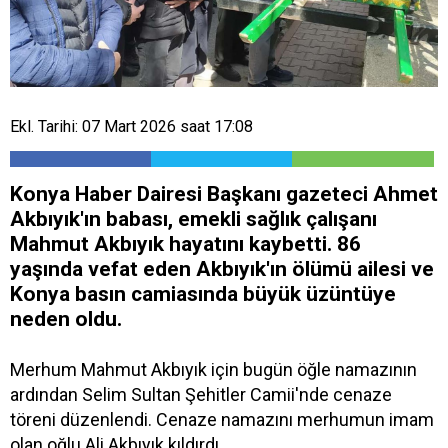
Ekl. Tarihi: 07 Mart 2026 saat 17:08
Konya Haber Dairesi Başkanı gazeteci Ahmet
Akbıyık'ın babası, emekli sağlık çalışanı
Mahmut Akbıyık hayatını kaybetti. 86
yaşında vefat eden Akbıyık'ın ölümü ailesi ve
Konya basın camiasında büyük üzüntüye
neden oldu.
Merhum Mahmut Akbıyık için bugün öğle namazının
ardından Selim Sultan Şehitler Camii'nde cenaze
töreni düzenlendi. Cenaze namazını merhumun imam
olan oğlu Ali Akbıyık kıldırdı.