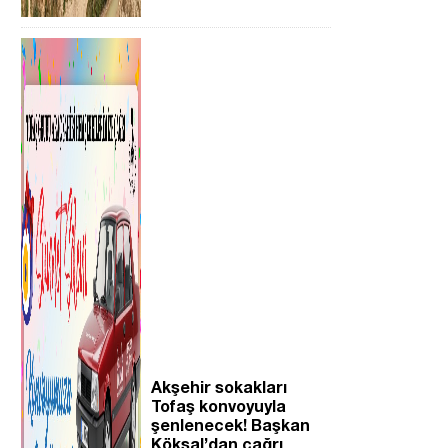
Akşehir sokakları
Tofaş konvoyuyla
şenlenecek! Başkan
Köksal’dan çağrı