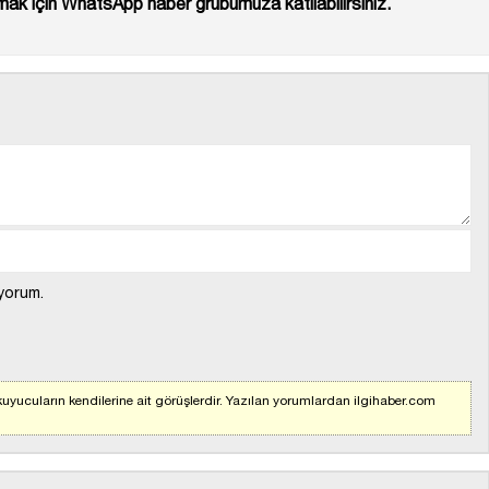
ak için WhatsApp haber grubumuza katılabilirsiniz.
yorum.
uyucuların kendilerine ait görüşlerdir. Yazılan yorumlardan ilgihaber.com