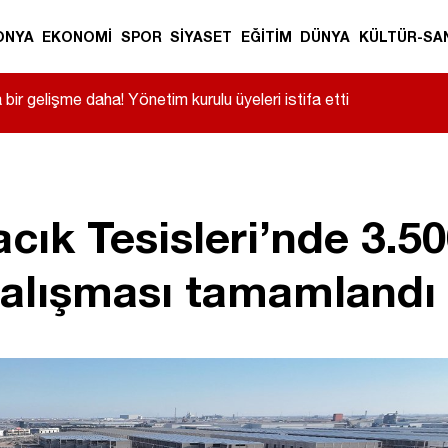
ONYA
EKONOMİ
SPOR
SİYASET
EĞİTİM
DÜNYA
KÜLTÜR-SA
ir gelişme daha! Yönetim kurulu üyeleri istifa etti
ık Tesisleri’nde 3.50
çalışması tamamlandı