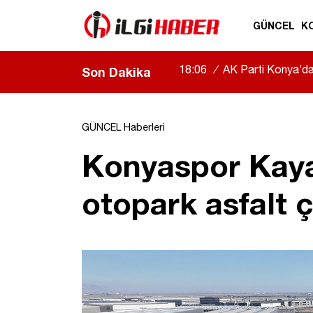
GÜNCEL
K
18:06
/
AK Parti Konya’da b
Son Dakika
|
GÜNCEL Haberleri
Konyaspor Kayac
otopark asfalt 