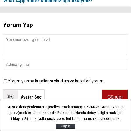
WhatsApp haber kanalımız için tıklayınız!
Yorum Yap
Yorum yazma kurallarını okudum ve kabul ediyorum.
Avatar Seç
Bu site deneyimlerinizi kişiselleştirmek amacıyla KVKK ve GDPR uyarınca
çerez(cookie) kullanmaktadır. Bu konu hakkında detaylı bilgi almak için
Önemli Not:
Bu sayfalarda yayınlanan okur yorumları okuyucuların
tıklayın
. Sitemizi kullanarak, çerezleri kullanmamızı kabul edersiniz.
kendilerine ait görüşlerdir. Yazılan yorumlardan ilgihaber.com hiçbir
şekilde sorumlu tutulamaz.
Kapat