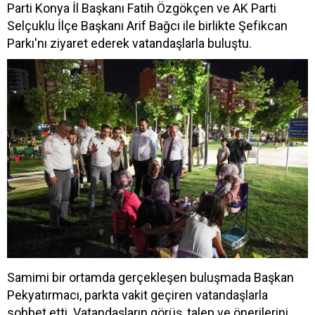
Parti Konya İl Başkanı Fatih Özgökçen ve AK Parti
Selçuklu İlçe Başkanı Arif Bağcı ile birlikte Şefikcan
Parkı'nı ziyaret ederek vatandaşlarla buluştu.
Samimi bir ortamda gerçekleşen buluşmada Başkan
Pekyatırmacı, parkta vakit geçiren vatandaşlarla
sohbet etti. Vatandaşların görüş, talep ve önerilerini