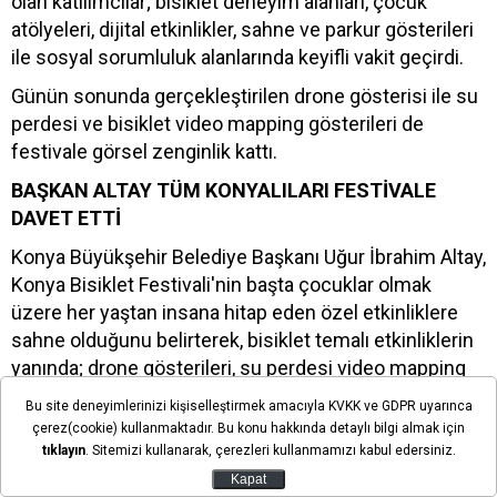
olan katılımcılar; bisiklet deneyim alanları, çocuk
atölyeleri, dijital etkinlikler, sahne ve parkur gösterileri
ile sosyal sorumluluk alanlarında keyifli vakit geçirdi.
Günün sonunda gerçekleştirilen drone gösterisi ile su
perdesi ve bisiklet video mapping gösterileri de
festivale görsel zenginlik kattı.
BAŞKAN ALTAY TÜM KONYALILARI FESTİVALE
DAVET ETTİ
Konya Büyükşehir Belediye Başkanı Uğur İbrahim Altay,
Konya Bisiklet Festivali'nin başta çocuklar olmak
üzere her yaştan insana hitap eden özel etkinliklere
sahne olduğunu belirterek, bisiklet temalı etkinliklerin
yanında; drone gösterileri, su perdesi video mapping
uygulaması ve bisiklet video mapping gösterilerinin
Bu site deneyimlerinizi kişiselleştirmek amacıyla KVKK ve GDPR uyarınca
festivale renk kattığını söyledi. Başkan Altay, tüm
çerez(cookie) kullanmaktadır. Bu konu hakkında detaylı bilgi almak için
Konyalıları ve çevre şehirlerden misafirleri Konya
tıklayın
. Sitemizi kullanarak, çerezleri kullanmamızı kabul edersiniz.
Bisiklet Festivali'ne davet etti.
Kapat