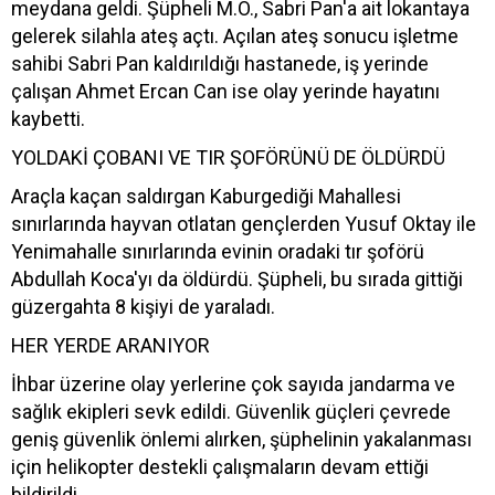
meydana geldi. Şüpheli M.Ö., Sabri Pan'a ait lokantaya
gelerek silahla ateş açtı. Açılan ateş sonucu işletme
sahibi Sabri Pan kaldırıldığı hastanede, iş yerinde
çalışan Ahmet Ercan Can ise olay yerinde hayatını
kaybetti.
YOLDAKİ ÇOBANI VE TIR ŞOFÖRÜNÜ DE ÖLDÜRDÜ
Araçla kaçan saldırgan Kaburgediği Mahallesi
sınırlarında hayvan otlatan gençlerden Yusuf Oktay ile
Yenimahalle sınırlarında evinin oradaki tır şoförü
Abdullah Koca'yı da öldürdü. Şüpheli, bu sırada gittiği
güzergahta 8 kişiyi de yaraladı.
HER YERDE ARANIYOR
İhbar üzerine olay yerlerine çok sayıda jandarma ve
sağlık ekipleri sevk edildi. Güvenlik güçleri çevrede
geniş güvenlik önlemi alırken, şüphelinin yakalanması
için helikopter destekli çalışmaların devam ettiği
bildirildi.