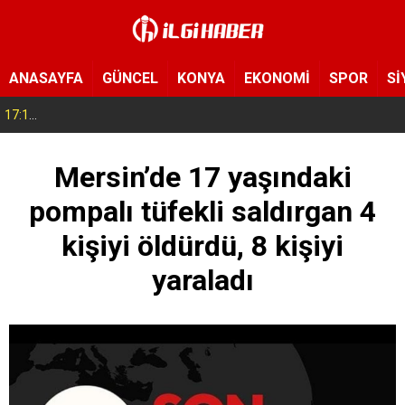
ANASAYFA
GÜNCEL
KONYA
EKONOMİ
SPOR
Sİ
17:14
Konya’da bu tarlaya giren eli boş çıkmıyor! Hayrat olarak herkese açıldı
Mersin’de 17 yaşındaki
pompalı tüfekli saldırgan 4
kişiyi öldürdü, 8 kişiyi
yaraladı