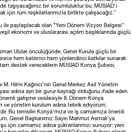
de taşıyacağımız bir sorumluluktur bu. MÜSİAD'ı
 için tüm teşkilatlarımızla birlikte çalışacağız.”
ile paylaşılacak olan "Yeni Dönem Vizyon Belgesi”
eşil ekonomi ve uluslararası açılım başlıklarında güçlü
an Ulular öncülüğünde, Genel Kurula güçlü bir
rece hem katılımcı hem yönlendirici katkılar sunarak
tam destek vereceklerin MÜSİAD Konya Şubesi,
M. Hilmi Kağnıcı'nın Genel Merkez Asil Yönetim
yası adına ayrı bir gurur kaynağı olduğunu ifade eden
önemli gelişme vesilesiyle 8. Dönem Konya
m ve yönetim kurulum adına tebrik ediyorum,
idir. Bu temsilin Konya'mıza ve iş camiamıza önemli
orum. Genel Başkanımız Sayın Mahmut Asmalı'ya
ruşu için camiamız adına şükranlarımızı sunuyor; yeni
'e başarılar diliyorum. MÜSİAD Konya Şubesi olarak