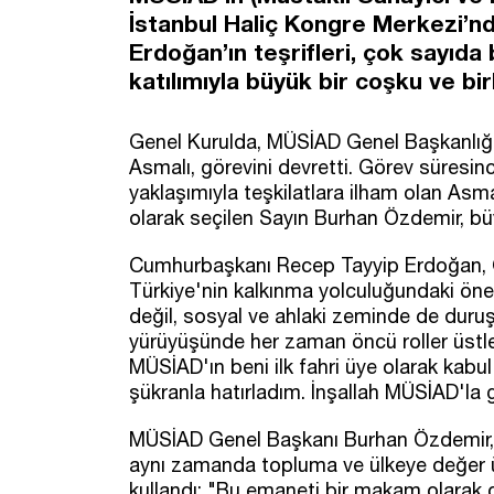
İstanbul Haliç Kongre Merkezi’
Erdoğan’ın teşrifleri, çok sayıda 
katılımıyla büyük bir coşku ve birl
Genel Kurulda, MÜSİAD Genel Başkanlığı
Asmalı, görevini devretti. Görev süresinc
yaklaşımıyla teşkilatlara ilham olan Asm
olarak seçilen Sayın Burhan Özdemir, bü
Cumhurbaşkanı Recep Tayyip Erdoğan, 
Türkiye'nin kalkınma yolculuğundaki ön
değil, sosyal ve ahlaki zeminde de duruş s
yürüyüşünde her zaman öncü roller üstle
MÜSİAD'ın beni ilk fahri üye olarak kabu
şükranla hatırladım. İnşallah MÜSİAD'la 
MÜSİAD Genel Başkanı Burhan Özdemir, 
aynı zamanda topluma ve ülkeye değer ür
kullandı: "Bu emaneti bir makam olarak d