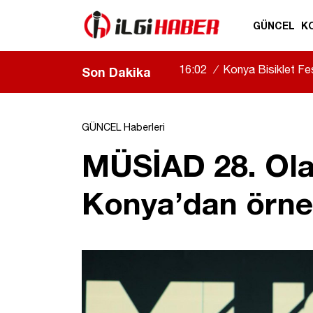
GÜNCEL
K
16:02
/
Konya Bisiklet Fest
Son Dakika
GÜNCEL Haberleri
MÜSİAD 28. Olağ
Konya’dan örnek