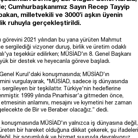
nde; Cumhurbaşkanımız Sayın Recep Tayyip
bakan, milletvekili ve 3000’i aşkın üyenin
ik ruhuyla gerçekleştirildi.
 görevini 2021 yılından bu yana yürüten Mahmut
e sergilediği vizyoner duruş, birlik ve üretim odaklı
alı'ya teşekkür edilirken; MÜSİAD'ın 8. Genel Başkanı
yük bir destek ve heyecanla göreve başladı.
Genel Kurul'daki konuşmasında; MÜSİAD'ın
emini vurgulayarak, "MÜSİAD, sadece iş dünyasında
ergileyen bir teşkilattır. Türkiye'nin hedeflerine
nmiştir. 1999 yılında Pınarhisar'a gitmeden önce,
l etmesinin anlamını, mesajını ve kıymetini her zaman
gelecekte de Bir ve Beraber olacağız.” dedi.
konuşmasında MÜSİAD'ın yalnızca iş dünyasına değil,
eten bir hareket olduğuna dikkat çekerek, şu ifadeler
eğil, bir sorumluluk ve hizmet şuuruyla devralıyoruz.