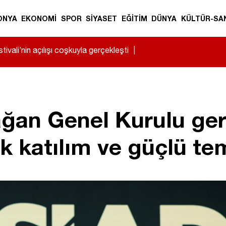
ONYA
EKONOMİ
SPOR
SİYASET
EĞİTİM
DÜNYA
KÜLTÜR-SA
ivali’nin açılışı coşkuyla gerçekleşti
|
an Genel Kurulu gerçe
 katılım ve güçlü tem