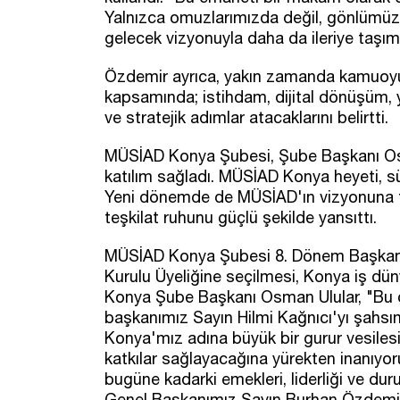
Yalnızca omuzlarımızda değil, gönlümüz
gelecek vizyonuyla daha da ileriye taşımak
Özdemir ayrıca, yakın zamanda kamuoyu 
kapsamında; istihdam, dijital dönüşüm, y
ve stratejik adımlar atacaklarını belirtti.
MÜSİAD Konya Şubesi, Şube Başkanı Osm
katılım sağladı. MÜSİAD Konya heyeti, sü
Yeni dönemde de MÜSİAD'ın vizyonuna 
teşkilat ruhunu güçlü şekilde yansıttı.
MÜSİAD Konya Şubesi 8. Dönem Başkanı 
Kurulu Üyeliğine seçilmesi, Konya iş dün
Konya Şube Başkanı Osman Ulular, "Bu 
başkanımız Sayın Hilmi Kağnıcı'yı şahsı
Konya'mız adına büyük bir gurur vesiles
katkılar sağlayacağına yürekten inanıy
bugüne kadarki emekleri, liderliği ve du
Genel Başkanımız Sayın Burhan Özdemir