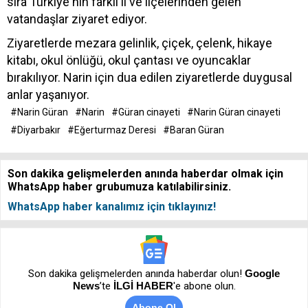
sıra Türkiye'nin farklı il ve ilçelerinden gelen
vatandaşlar ziyaret ediyor.
Ziyaretlerde mezara gelinlik, çiçek, çelenk, hikaye
kitabı, okul önlüğü, okul çantası ve oyuncaklar
bırakılıyor. Narin için dua edilen ziyaretlerde duygusal
anlar yaşanıyor.
#Narin Güran
#Narin
#Güran cinayeti
#Narin Güran cinayeti
#Diyarbakır
#Eğerturmaz Deresi
#Baran Güran
Son dakika gelişmelerden anında haberdar olmak için
WhatsApp haber grubumuza katılabilirsiniz.
WhatsApp haber kanalımız için tıklayınız!
Son dakika gelişmelerden anında haberdar olun!
Google
News
’te
İLGİ HABER
'e abone olun.
Abone Ol