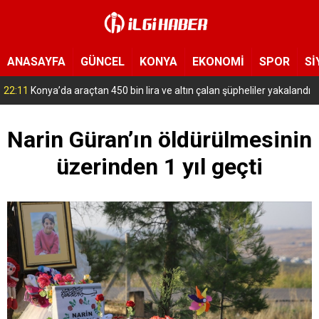
ANASAYFA
GÜNCEL
KONYA
EKONOMİ
SPOR
Sİ
18:16
Konya’nın bu ilçesinde ekmeğe zam geldi
Narin Güran’ın öldürülmesinin
üzerinden 1 yıl geçti