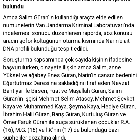
bulundu
Amca Salim Güran'ın kullandığı araçta elde edilen
numunelerin Van Jandarma Kriminal Laboratuvarı'nda
incelemesi sonucu düzenlenen raporda, söz konusu
aracın şoför koltuğunun oturma kısmında Narin'e ait
DNA profili bulunduğu tespit edildi.
Soruşturma kapsamında çok sayıda kişinin ifadesine
başvurulurken, cinayete ilişkin amca Salim, anne
Yüksel ve ağabey Enes Güran, Narin'in cansız bedenini
Eğertutmaz Deresi'ne sakladığını itiraf eden Nevzat
Bahtiyar ile Birsen, Fuat ve Maşallah Güran, Salim
Güran'ın işçisi Mehmet Selim Atasoy, Mehmet Şevket
Kaya ve Muhammed Kaya, Şeyma Kaya, Hediye Güran,
İbrahim Halil Güran, Barış Güran, Kurtuluş Güran ve
Ömer Faruk Güran ile suça sürüklenen çocuklar R.A.
(16), M.G. (16) ve İ.K'nin (17) de bulunduğu bazı
şüpheliler gözaltına alındı.