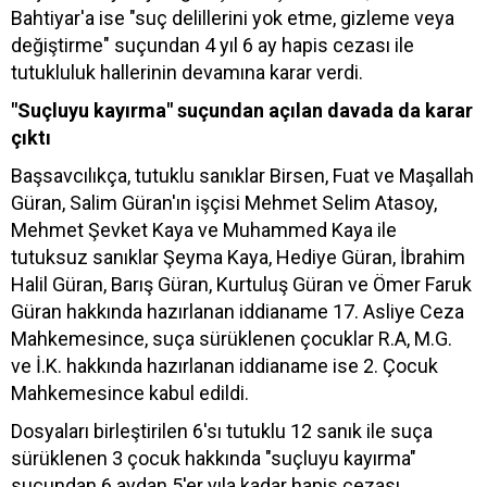
Bahtiyar'a ise "suç delillerini yok etme, gizleme veya
değiştirme" suçundan 4 yıl 6 ay hapis cezası ile
tutukluluk hallerinin devamına karar verdi.
"Suçluyu kayırma" suçundan açılan davada da karar
çıktı
Başsavcılıkça, tutuklu sanıklar Birsen, Fuat ve Maşallah
Güran, Salim Güran'ın işçisi Mehmet Selim Atasoy,
Mehmet Şevket Kaya ve Muhammed Kaya ile
tutuksuz sanıklar Şeyma Kaya, Hediye Güran, İbrahim
Halil Güran, Barış Güran, Kurtuluş Güran ve Ömer Faruk
Güran hakkında hazırlanan iddianame 17. Asliye Ceza
Mahkemesince, suça sürüklenen çocuklar R.A, M.G.
ve İ.K. hakkında hazırlanan iddianame ise 2. Çocuk
Mahkemesince kabul edildi.
Dosyaları birleştirilen 6'sı tutuklu 12 sanık ile suça
sürüklenen 3 çocuk hakkında "suçluyu kayırma"
suçundan 6 aydan 5'er yıla kadar hapis cezası