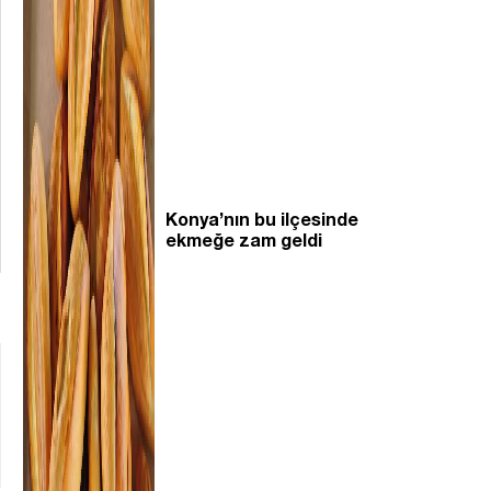
Konya’nın bu ilçesinde
ekmeğe zam geldi