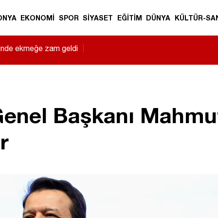
ONYA
EKONOMİ
SPOR
SİYASET
EĞİTİM
DÜNYA
KÜLTÜR-SA
sinde ekmeğe zam geldi
|
 Genel Başkanı Mahmu
r