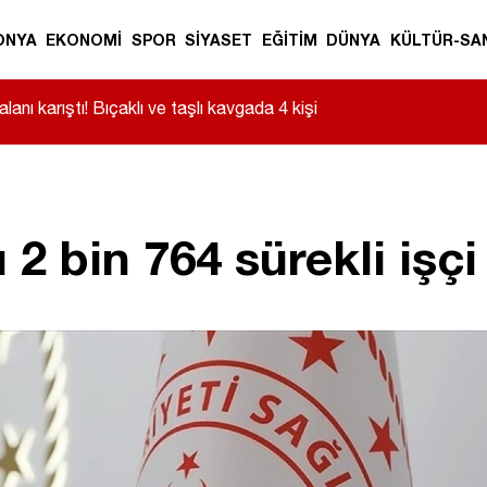
ONYA
EKONOMİ
SPOR
SİYASET
EĞİTİM
DÜNYA
KÜLTÜR-SA
anı karıştı! Bıçaklı ve taşlı kavgada 4 kişi
 2 bin 764 sürekli işç