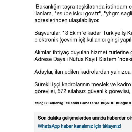
Bakanlığın taşra teşkilatında istihdam ed
ilanlara, "esube.iskur.gov.tr", "yhgm.sagl
adreslerinden ulaşılabiliyor.
Başvurular, 13 Ekim'e kadar Türkiye İş 
elektronik (çevrim içi) kullanıcı girişi yapı
Alımlar, ihtiyaç duyulan hizmet türlerine 
Adrese Dayalı Nüfus Kayıt Sistemi'ndeki 
Adaylar, ilan edilen kadrolardan yalnızca
Sürekli işçi kadrolarının meslek ve kadro
görevlisi, 572 silahsız güvenlik görevlisi
#Sağlık Bakanlığı
#Resmi Gazete’de
#İŞKUR
#Sağık
#
Son dakika gelişmelerden anında haberdar olm
WhatsApp haber kanalımız için tıklayınız!