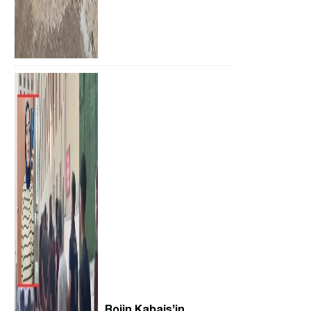
Rojin Kabaiş’in