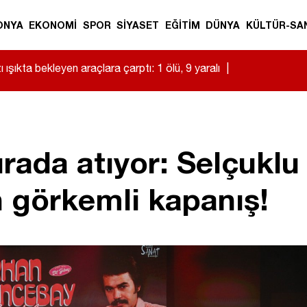
ONYA
EKONOMİ
SPOR
SİYASET
EĞİTİM
DÜNYA
KÜLTÜR-SA
 ışıkta bekleyen araçlara çarptı: 1 ölü, 9 yaralı
|
urada atıyor: Selçuklu
 görkemli kapanış!