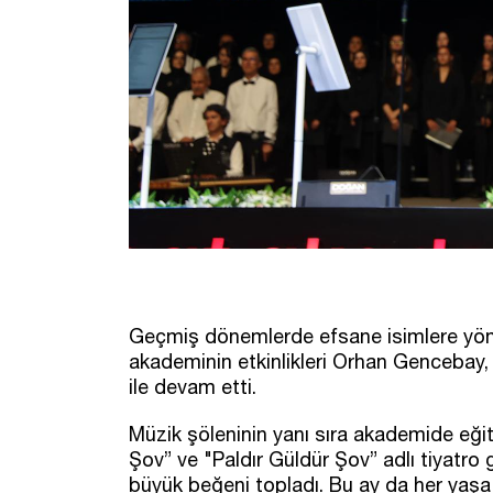
Geçmiş dönemlerde efsane isimlere yönel
akademinin etkinlikleri Orhan Gencebay,
ile devam etti.
Müzik şöleninin yanı sıra akademide eği
Şov” ve "Paldır Güldür Şov” adlı tiyatro g
büyük beğeni topladı. Bu ay da her yaşa 