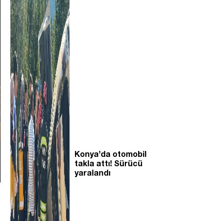
Konya’da otomobil
takla attı! Sürücü
yaralandı