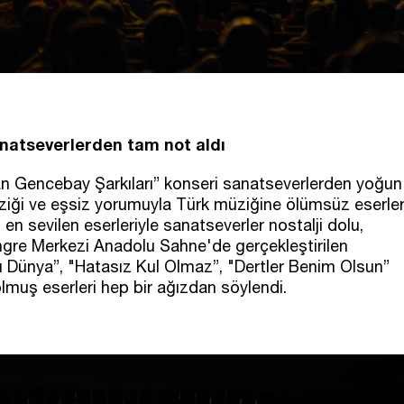
natseverlerden tam not aldı
n Gencebay Şarkıları” konseri sanatseverlerden yoğun
müziği ve eşsiz yorumuyla Türk müziğine ölümsüz eserle
n sevilen eserleriyle sanatseverler nostalji dolu,
ngre Merkezi Anadolu Sahne'de gerçekleştirilen
Dünya”, "Hatasız Kul Olmaz”, "Dertler Benim Olsun”
k olmuş eserleri hep bir ağızdan söylendi.