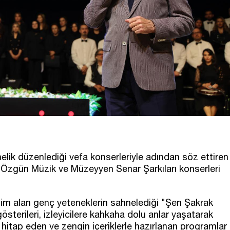
ik düzenlediği vefa konserleriyle adından söz ettiren
 Özgün Müzik ve Müzeyyen Senar Şarkıları konserleri
tim alan genç yeteneklerin sahnelediği "Şen Şakrak
österileri, izleyicilere kahkaha dolu anlar yaşatarak
hitap eden ve zengin içeriklerle hazırlanan programlar