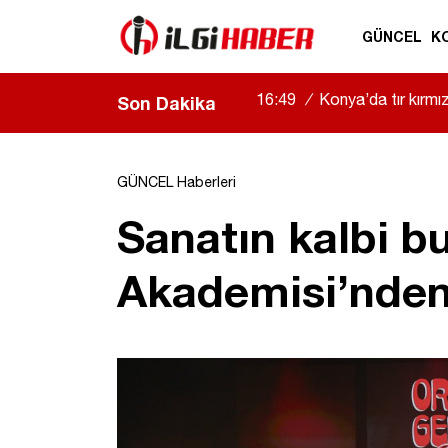
GÜNCEL
K
16:49
/
Konya’da tır kırmızı
Son Dakika
GÜNCEL Haberleri
Sanatın kalbi b
Akademisi’nden