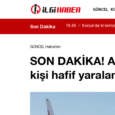
GÜNCEL
K
16:49
/
Konya’da tır kırmızı
Son Dakika
GÜNCEL Haberleri
SON DAKİKA! An
kişi hafif yarala