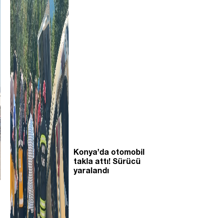
Konya’da otomobil
takla attı! Sürücü
yaralandı