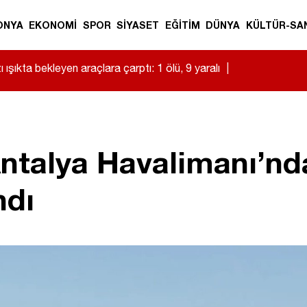
ONYA
EKONOMİ
SPOR
SİYASET
EĞİTİM
DÜNYA
KÜLTÜR-SA
 ışıkta bekleyen araçlara çarptı: 1 ölü, 9 yaralı
|
talya Havalimanı’nda
ndı