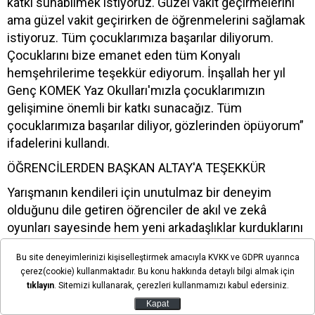
katkı sunabilmek istiyoruz. Güzel vakit geçirmelerini
ama güzel vakit geçirirken de öğrenmelerini sağlamak
istiyoruz. Tüm çocuklarımıza başarılar diliyorum.
Çocuklarını bize emanet eden tüm Konyalı
hemşehrilerime teşekkür ediyorum. İnşallah her yıl
Genç KOMEK Yaz Okulları'mızla çocuklarımızın
gelişimine önemli bir katkı sunacağız. Tüm
çocuklarımıza başarılar diliyor, gözlerinden öpüyorum”
ifadelerini kullandı.
ÖĞRENCİLERDEN BAŞKAN ALTAY'A TEŞEKKÜR
Yarışmanın kendileri için unutulmaz bir deneyim
olduğunu dile getiren öğrenciler de akıl ve zekâ
oyunları sayesinde hem yeni arkadaşlıklar kurduklarını
hem de stratejik düşünme becerilerini geliştirdiklerini
Bu site deneyimlerinizi kişiselleştirmek amacıyla KVKK ve GDPR uyarınca
belirtti.
çerez(cookie) kullanmaktadır. Bu konu hakkında detaylı bilgi almak için
Finalde yer almaktan duydukları mutluluğu dile getiren
tıklayın
. Sitemizi kullanarak, çerezleri kullanmamızı kabul edersiniz.
öğrenciler, yaz tatillerini dolu dolu geçirmelerine imkân
Kapat