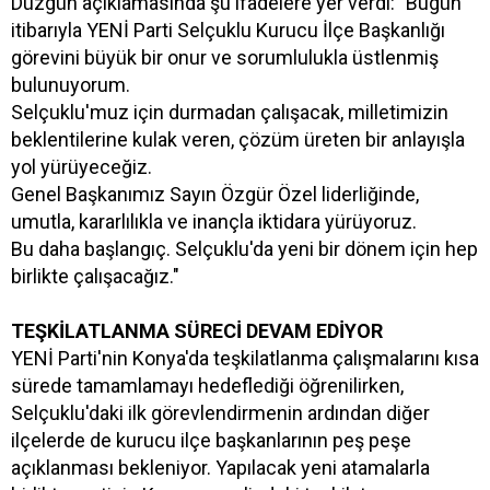
Düzgün açıklamasında şu ifadelere yer verdi: "Bugün
itibarıyla YENİ Parti Selçuklu Kurucu İlçe Başkanlığı
görevini büyük bir onur ve sorumlulukla üstlenmiş
bulunuyorum.
Selçuklu'muz için durmadan çalışacak, milletimizin
beklentilerine kulak veren, çözüm üreten bir anlayışla
yol yürüyeceğiz.
Genel Başkanımız Sayın Özgür Özel liderliğinde,
umutla, kararlılıkla ve inançla iktidara yürüyoruz.
Bu daha başlangıç. Selçuklu'da yeni bir dönem için hep
birlikte çalışacağız."
TEŞKİLATLANMA SÜRECİ DEVAM EDİYOR
YENİ Parti'nin Konya'da teşkilatlanma çalışmalarını kısa
sürede tamamlamayı hedeflediği öğrenilirken,
Selçuklu'daki ilk görevlendirmenin ardından diğer
ilçelerde de kurucu ilçe başkanlarının peş peşe
açıklanması bekleniyor. Yapılacak yeni atamalarla