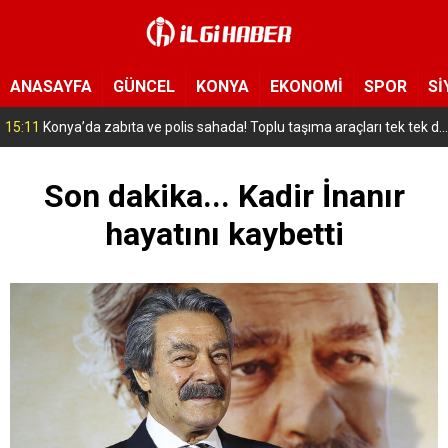
ANASAYFA
GÜNCEL
KONYA
EKONOMİ
SPOR
Sİ
14:57
Konya’da eğlence mekanında çıkan kavgada 1 kişi öldü
Son dakika... Kadir İnanır
hayatını kaybetti