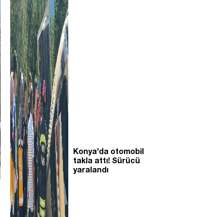
Konya’da otomobil
takla attı! Sürücü
yaralandı