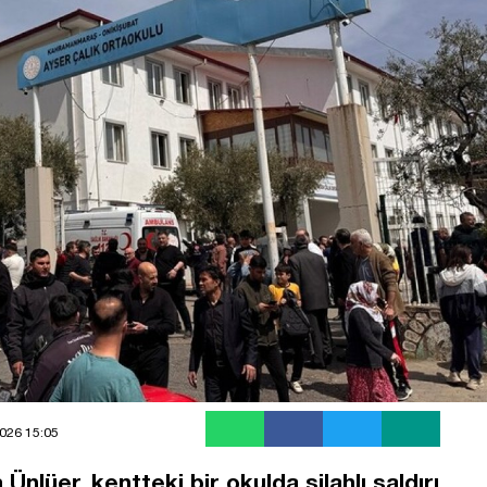
026 15:05
lüer, kentteki bir okulda silahlı saldırı