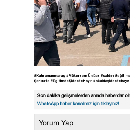
#Kahramanmaraş
#Mükerrem Ünlüer
#saldırı
#eğitim
Şanlıurfa
#EgitimdeŞiddeteHayır
#okuldaşiddetehayır
Son dakika gelişmelerden anında haberdar olm
WhatsApp haber kanalımız için tıklayınız!
Yorum Yap