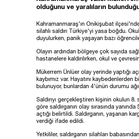
olduğunu ve yaralıların bulunduğun
Kahramanmaraş'ın Onikişubat ilçesi'nd
silahlı saldırı Türkiye'yi yasa boğdu. O
duyulurken, panik yaşayan bazı öğrencil
Olayın ardından bölgeye çok sayıda sağlık
hastanelere kaldırılırken, okul ve çevresi
Mükerrem Ünlüer olay yerinde yaptığı açı
kaybımız var. Hayatını kaybedenlerden bir
bulunuyor, bunlardan 4'ünün durumu ağır 
Saldırıyı gerçekleştiren kişinin okulun 8. 
göre saldırganın olay sırasında yanında 5 
açtığı belirtildi. Saldırganın, yaşanan 
verdiği ifade edildi.
Yetkililer, saldırganın silahları babasınd