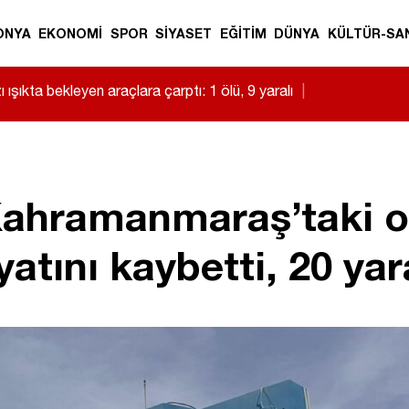
ONYA
EKONOMİ
SPOR
SİYASET
EĞİTİM
DÜNYA
KÜLTÜR-SA
 ışıkta bekleyen araçlara çarptı: 1 ölü, 9 yaralı
|
hramanmaraş’taki oku
ayatını kaybetti, 20 yar