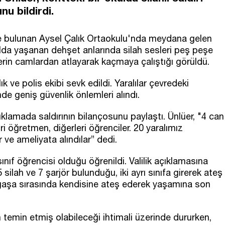
u bildirdi.
e bulunan Aysel Çalık Ortaokulu'nda meydana gelen
kulda yaşanan dehşet anlarında silah sesleri peş peşe
erin camlardan atlayarak kaçmaya çalıştığı görüldü.
 ve polis ekibi sevk edildi. Yaralılar çevredeki
nde geniş güvenlik önlemleri alındı.
klamada saldırının bilançosunu paylaştı. Ünlüer, "4 can
i öğretmen, diğerleri öğrenciler. 20 yaralımız
ve ameliyata alındılar” dedi.
sınıf öğrencisi olduğu öğrenildi. Valilik açıklamasına
silah ve 7 şarjör bulunduğu, iki ayrı sınıfa girerek ateş
kargaşa sırasında kendisine ateş ederek yaşamına son
an temin etmiş olabileceği ihtimali üzerinde dururken,