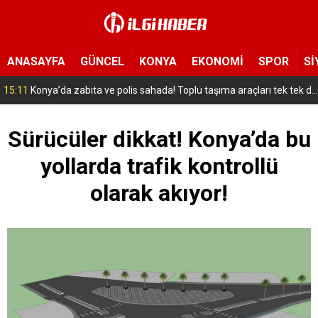
ANASAYFA
GÜNCEL
KONYA
EKONOMİ
SPOR
Sİ
14:57
Konya’da eğlence mekanında çıkan kavgada 1 kişi öldü
Sürücüler dikkat! Konya’da bu
yollarda trafik kontrollü
olarak akıyor!