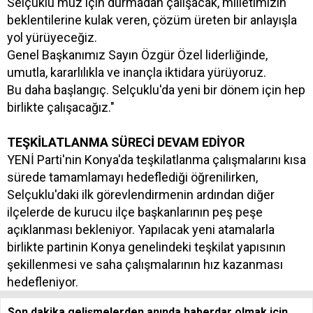
Selçuklu'muz için durmadan çalışacak, milletimizin
beklentilerine kulak veren, çözüm üreten bir anlayışla
yol yürüyeceğiz.
Genel Başkanımız Sayın Özgür Özel liderliğinde,
umutla, kararlılıkla ve inançla iktidara yürüyoruz.
Bu daha başlangıç. Selçuklu'da yeni bir dönem için hep
birlikte çalışacağız."
TEŞKİLATLANMA SÜRECİ DEVAM EDİYOR
YENİ Parti'nin Konya'da teşkilatlanma çalışmalarını kısa
sürede tamamlamayı hedeflediği öğrenilirken,
Selçuklu'daki ilk görevlendirmenin ardından diğer
ilçelerde de kurucu ilçe başkanlarının peş peşe
açıklanması bekleniyor. Yapılacak yeni atamalarla
birlikte partinin Konya genelindeki teşkilat yapısının
şekillenmesi ve saha çalışmalarının hız kazanması
hedefleniyor.
Son dakika gelişmelerden anında haberdar olmak için