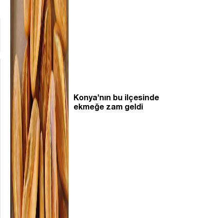
Konya’nın bu ilçesinde
ekmeğe zam geldi