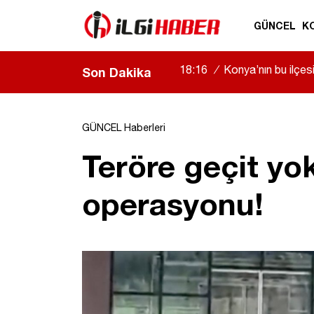
GÜNCEL
K
18:16
/
Konya’nın bu ilçe
Son Dakika
GÜNCEL Haberleri
Teröre geçit yo
operasyonu!