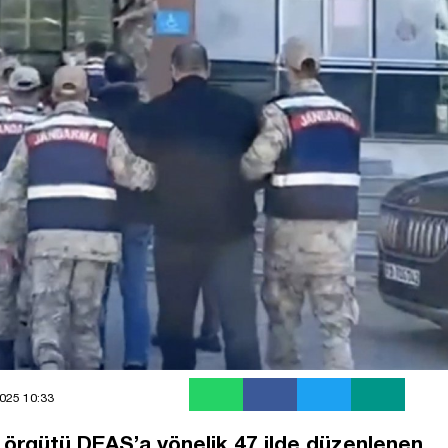
025 10:33
rör örgütü DEAŞ’a yönelik 47 ilde düzenlenen