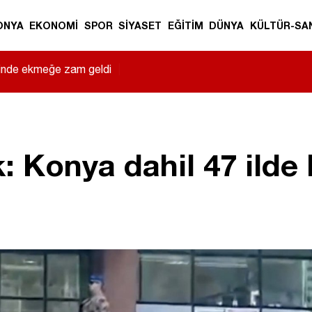
ONYA
EKONOMİ
SPOR
SİYASET
EĞİTİM
DÜNYA
KÜLTÜR-SA
sinde ekmeğe zam geldi
|
k: Konya dahil 47 ild