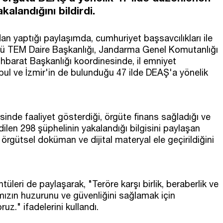
alandığını bildirdi.
n yaptığı paylaşımda, cumhuriyet başsavcılıkları ile
ğü TEM Daire Başkanlığı, Jandarma Genel Komutanlığı
ihbarat Başkanlığı koordinesinde, il emniyet
bul ve İzmir'in de bulunduğu 47 ilde DEAŞ'a yönelik
inde faaliyet gösterdiği, örgüte finans sağladığı ve
ilen 298 şüphelinin yakalandığı bilgisini paylaşan
örgütsel doküman ve dijital materyal ele geçirildiğini
üleri de paylaşarak, "Teröre karşı birlik, beraberlik ve
zın huzurunu ve güvenliğini sağlamak için
z." ifadelerini kullandı.