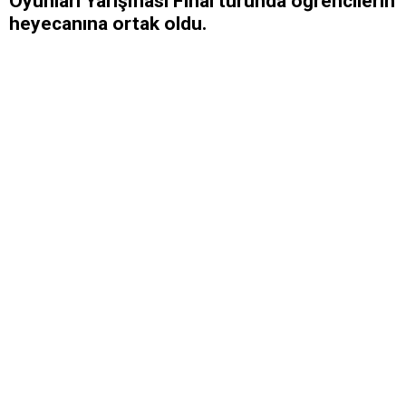
Oyunları Yarışması Final turunda öğrencilerin
heyecanına ortak oldu.