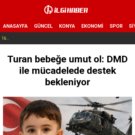
ANASAYFA
GÜNCEL
KONYA
EKONOMİ
SPOR
Sİ
16:06
“Bu gençler bizim gençlerimiz” Konya’da 9 kişi yeni hayatına uğurlandı
Turan bebeğe umut ol: DMD
ile mücadelede destek
bekleniyor