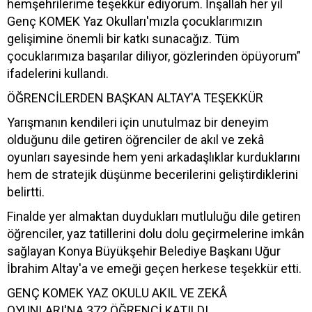
hemşehrilerime teşekkür ediyorum. İnşallah her yıl
Genç KOMEK Yaz Okulları'mızla çocuklarımızın
gelişimine önemli bir katkı sunacağız. Tüm
çocuklarımıza başarılar diliyor, gözlerinden öpüyorum”
ifadelerini kullandı.
ÖĞRENCİLERDEN BAŞKAN ALTAY'A TEŞEKKÜR
Yarışmanın kendileri için unutulmaz bir deneyim
olduğunu dile getiren öğrenciler de akıl ve zekâ
oyunları sayesinde hem yeni arkadaşlıklar kurduklarını
hem de stratejik düşünme becerilerini geliştirdiklerini
belirtti.
Finalde yer almaktan duydukları mutluluğu dile getiren
öğrenciler, yaz tatillerini dolu dolu geçirmelerine imkân
sağlayan Konya Büyükşehir Belediye Başkanı Uğur
İbrahim Altay'a ve emeği geçen herkese teşekkür etti.
GENÇ KOMEK YAZ OKULU AKIL VE ZEKÂ
OYUNLARI'NA 372 ÖĞRENCİ KATILDI