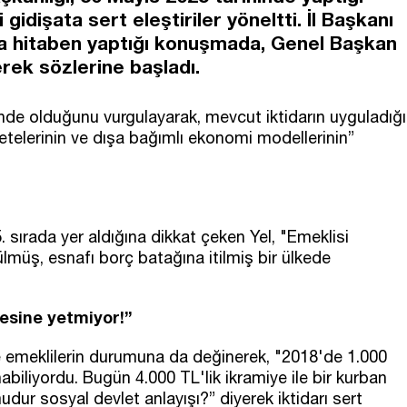
idişata sert eleştiriler yöneltti. İl Başkanı
na hitaben yaptığı konuşmada, Genel Başkan
erek sözlerine başladı.
çinde olduğunu vurgulayarak, mevcut iktidarın uyguladığı
t çetelerinin ve dışa bağımlı ekonomi modellerinin”
 sırada yer aldığına dikkat çeken Yel, "Emeklisi
ülmüş, esnafı borç batağına itilmiş bir ülkede
sesine yetmiyor!”
 emeklilerin durumuna da değinerek, "2018'de 1.000
abiliyordu. Bugün 4.000 TL'lik ikramiye ile bir kurban
udur sosyal devlet anlayışı?” diyerek iktidarı sert