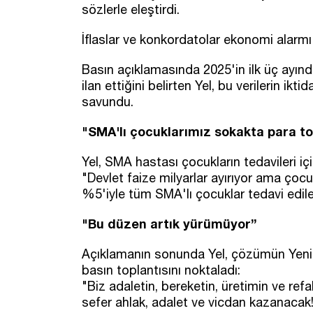
sözlerle eleştirdi.
İflaslar ve konkordatolar ekonomi alarmı
Basın açıklamasında 2025'in ilk üç ayında 
ilan ettiğini belirten Yel, bu verilerin i
savundu.
"SMA'lı çocuklarımız sokakta para 
Yel, SMA hastası çocukların tedavileri i
"Devlet faize milyarlar ayırıyor ama çoc
%5'iyle tüm SMA'lı çocuklar tedavi edileb
"Bu düzen artık yürümüyor”
Açıklamanın sonunda Yel, çözümün Yenide
basın toplantısını noktaladı:
"Biz adaletin, bereketin, üretimin ve refa
sefer ahlak, adalet ve vicdan kazanacak!