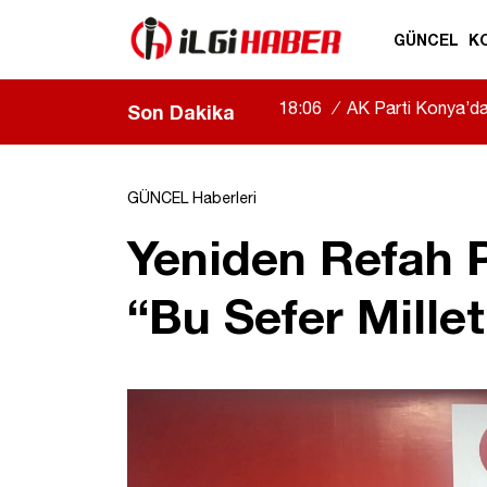
GÜNCEL
K
18:06
/
AK Parti Konya’da b
Son Dakika
|
GÜNCEL Haberleri
Yeniden Refah P
“Bu Sefer Mille