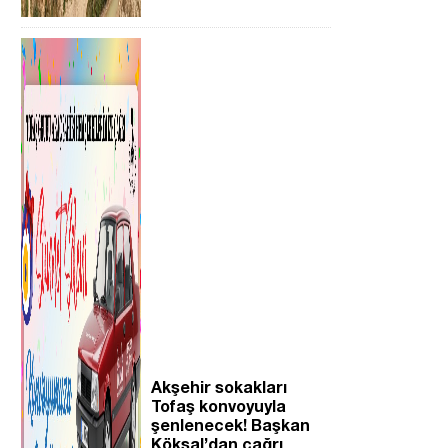
Akşehir sokakları
Tofaş konvoyuyla
şenlenecek! Başkan
Köksal’dan çağrı