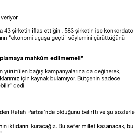
 veriyor
43 şirketin iflas ettiğini, 583 şirketin ise konkordato
ktidarın "ekonomi uçuşa geçti” söylemini çürüttüğünü
toplamaya mahkûm edilmemeli”
çin yürütülen bağış kampanyalarına da değinerek,
uklarımız için kaynak bulamıyor. Bütçenin sadece
ilir” dedi.
n Refah Partisi'nde olduğunu belirtti ve şu sözlerle
hın iktidarını kuracağız. Bu sefer millet kazanacak, bu
”