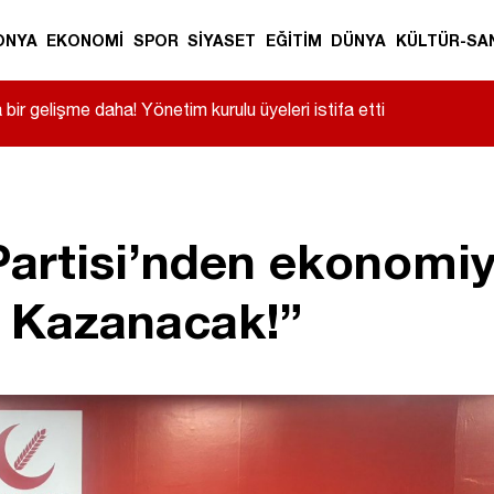
ONYA
EKONOMİ
SPOR
SİYASET
EĞİTİM
DÜNYA
KÜLTÜR-SA
ir gelişme daha! Yönetim kurulu üyeleri istifa etti
artisi’nden ekonomiye
t Kazanacak!”