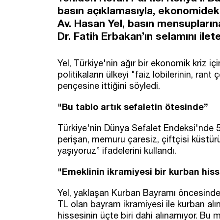
basın açıklamasıyla, ekonomideki g
Av. Hasan Yel, basın mensupları
Dr. Fatih Erbakan’ın selamını ilet
Yel, Türkiye'nin ağır bir ekonomik kriz i
politikaların ülkeyi "faiz lobilerinin, ran
pençesine ittiğini söyledi.
"Bu tablo artık sefaletin ötesinde”
Türkiye'nin Dünya Sefalet Endeksi'nde 5.
perişan, memuru çaresiz, çiftçisi küstür
yaşıyoruz” ifadelerini kullandı.
"Emeklinin ikramiyesi bir kurban his
Yel, yaklaşan Kurban Bayramı öncesinde
TL olan bayram ikramiyesi ile kurban alın
hissesinin üçte biri dahi alınamıyor. Bu m