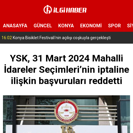
ANASAYFA
GÜNCEL
KONYA
EKONOMİ
SPOR
Sİ
15:11
Konya’da zabıta ve polis sahada! Toplu taşıma araçları tek tek denetleniyor
YSK, 31 Mart 2024 Mahalli
İdareler Seçimleri’nin iptaline
ilişkin başvuruları reddetti