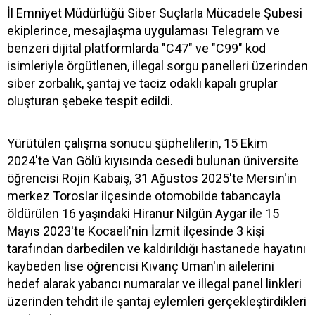
İl Emniyet Müdürlüğü Siber Suçlarla Mücadele Şubesi
ekiplerince, mesajlaşma uygulaması Telegram ve
benzeri dijital platformlarda "C47" ve "C99" kod
isimleriyle örgütlenen, illegal sorgu panelleri üzerinden
siber zorbalık, şantaj ve taciz odaklı kapalı gruplar
oluşturan şebeke tespit edildi.
Yürütülen çalışma sonucu şüphelilerin, 15 Ekim
2024'te Van Gölü kıyısında cesedi bulunan üniversite
öğrencisi Rojin Kabaiş, 31 Ağustos 2025'te Mersin'in
merkez Toroslar ilçesinde otomobilde tabancayla
öldürülen 16 yaşındaki Hiranur Nilgün Aygar ile 15
Mayıs 2023'te Kocaeli'nin İzmit ilçesinde 3 kişi
tarafından darbedilen ve kaldırıldığı hastanede hayatını
kaybeden lise öğrencisi Kıvanç Uman'ın ailelerini
hedef alarak yabancı numaralar ve illegal panel linkleri
üzerinden tehdit ile şantaj eylemleri gerçekleştirdikleri