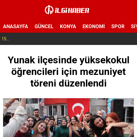
ANASAYFA
GÜNCEL
KONYA
EKONOMİ
SPOR
Sİ
15:54
Yeni Medya Cemiyeti’nden Hakimiyet Gazetesi’ne 30. yıl ziyareti
Yunak ilçesinde yüksekokul
öğrencileri için mezuniyet
töreni düzenlendi