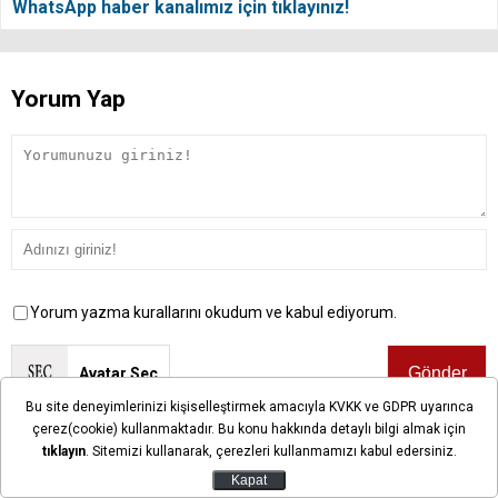
WhatsApp haber kanalımız için tıklayınız!
Yorum Yap
Yorum yazma kurallarını okudum ve kabul ediyorum.
Avatar Seç
Bu site deneyimlerinizi kişiselleştirmek amacıyla KVKK ve GDPR uyarınca
çerez(cookie) kullanmaktadır. Bu konu hakkında detaylı bilgi almak için
Önemli Not:
Bu sayfalarda yayınlanan okur yorumları okuyucuların
tıklayın
. Sitemizi kullanarak, çerezleri kullanmamızı kabul edersiniz.
kendilerine ait görüşlerdir. Yazılan yorumlardan ilgihaber.com hiçbir
şekilde sorumlu tutulamaz.
Kapat