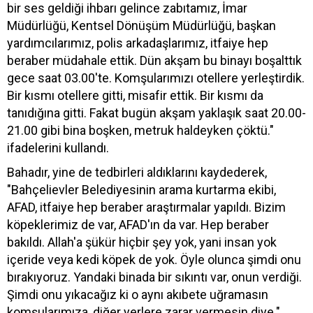
bir ses geldiği ihbarı gelince zabıtamız, İmar
Müdürlüğü, Kentsel Dönüşüm Müdürlüğü, başkan
yardımcılarımız, polis arkadaşlarımız, itfaiye hep
beraber müdahale ettik. Dün akşam bu binayı boşalttık
gece saat 03.00'te. Komşularımızı otellere yerleştirdik.
Bir kısmı otellere gitti, misafir ettik. Bir kısmı da
tanıdığına gitti. Fakat bugün akşam yaklaşık saat 20.00-
21.00 gibi bina boşken, metruk haldeyken çöktü."
ifadelerini kullandı.
Bahadır, yine de tedbirleri aldıklarını kaydederek,
"Bahçelievler Belediyesinin arama kurtarma ekibi,
AFAD, itfaiye hep beraber araştırmalar yapıldı. Bizim
köpeklerimiz de var, AFAD'ın da var. Hep beraber
bakıldı. Allah'a şükür hiçbir şey yok, yani insan yok
içeride veya kedi köpek de yok. Öyle olunca şimdi onu
bırakıyoruz. Yandaki binada bir sıkıntı var, onun verdiği.
Şimdi onu yıkacağız ki o aynı akıbete uğramasın
komşularımıza, diğer yerlere zarar vermesin diye."