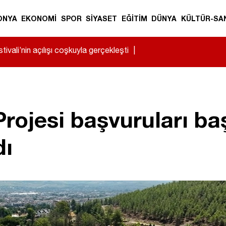
ONYA
EKONOMİ
SPOR
SİYASET
EĞİTİM
DÜNYA
KÜLTÜR-SA
ivali’nin açılışı coşkuyla gerçekleşti
|
Projesi başvuruları ba
dı