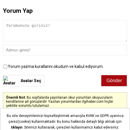
Yorum Yap
Yorum yazma kurallarını okudum ve kabul ediyorum.
Avatar Seç
Önemli Not:
Bu sayfalarda yayınlanan okur yorumları okuyucuların
kendilerine ait görüşlerdir. Yazılan yorumlardan ilgihaber.com hiçbir
şekilde sorumlu tutulamaz.
Bu site deneyimlerinizi kişiselleştirmek amacıyla KVKK ve GDPR uyarınca
çerez(cookie) kullanmaktadır. Bu konu hakkında detaylı bilgi almak için
tıklayın
. Sitemizi kullanarak, çerezleri kullanmamızı kabul edersiniz.
Henüz yorum yapılmadı. İlk yorumu siz yapın!