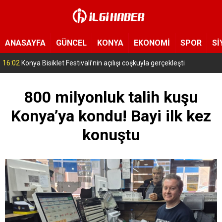
ANASAYFA
GÜNCEL
KONYA
EKONOMİ
SPOR
Sİ
15:11
Konya’da zabıta ve polis sahada! Toplu taşıma araçları tek tek de
800 milyonluk talih kuşu
Konya’ya kondu! Bayi ilk kez
konuştu