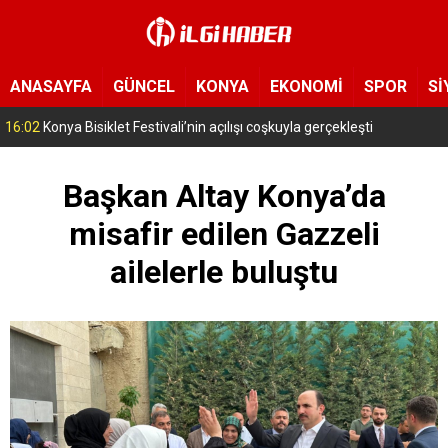
ANASAYFA
GÜNCEL
KONYA
EKONOMİ
SPOR
Sİ
16:02
Konya Bisiklet Festivali’nin açılışı coşkuyla gerçekleşti
Başkan Altay Konya’da
misafir edilen Gazzeli
ailelerle buluştu