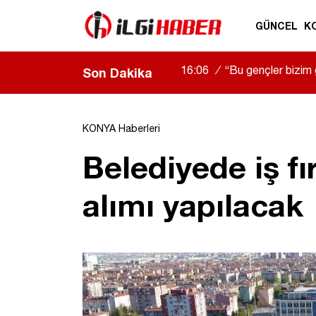
GÜNCEL
K
16:06
/
“Bu gençler bizim 
Son Dakika
uğurlandı
|
KONYA Haberleri
Belediyede iş f
alımı yapılacak