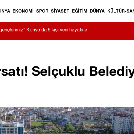
ONYA
EKONOMİ
SPOR
SİYASET
EĞİTİM
DÜNYA
KÜLTÜR-SA
gençlerimiz” Konya’da 9 kişi yeni hayatına
ırsatı! Selçuklu Beled