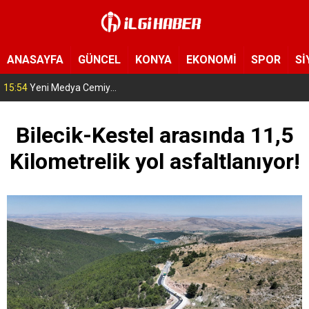
ANASAYFA
GÜNCEL
KONYA
EKONOMİ
SPOR
Sİ
15:54
Yeni Medya Cemiyeti’nden Hakimiyet Gazetesi’ne 30. yıl ziyareti
Bilecik-Kestel arasında 11,5
Kilometrelik yol asfaltlanıyor!