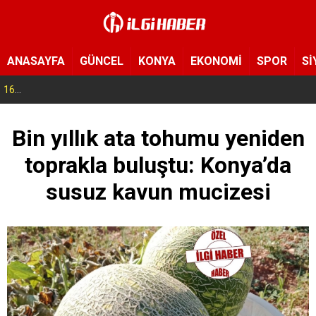
ANASAYFA
GÜNCEL
KONYA
EKONOMİ
SPOR
Sİ
16:56
Selçuklu’da geleceğin mühendisleri yetişiyor! Çocuklar uzay ve havacılığa adım attı
Bin yıllık ata tohumu yeniden
toprakla buluştu: Konya’da
susuz kavun mucizesi