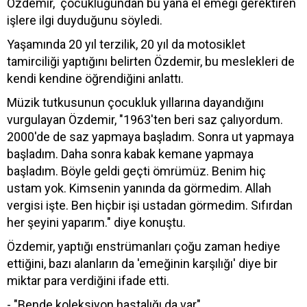
Özdemir, çocukluğundan bu yana el emeği gerektiren
işlere ilgi duyduğunu söyledi.
Yaşamında 20 yıl terzilik, 20 yıl da motosiklet
tamirciliği yaptığını belirten Özdemir, bu meslekleri de
kendi kendine öğrendiğini anlattı.
Müzik tutkusunun çocukluk yıllarına dayandığını
vurgulayan Özdemir, "1963'ten beri saz çalıyordum.
2000'de de saz yapmaya başladım. Sonra ut yapmaya
başladım. Daha sonra kabak kemane yapmaya
başladım. Böyle geldi geçti ömrümüz. Benim hiç
ustam yok. Kimsenin yanında da görmedim. Allah
vergisi işte. Ben hiçbir işi ustadan görmedim. Sıfırdan
her şeyini yaparım." diye konuştu.
Özdemir, yaptığı enstrümanları çoğu zaman hediye
ettiğini, bazı alanların da 'emeğinin karşılığı' diye bir
miktar para verdiğini ifade etti.
- "Bende koleksiyon hastalığı da var"