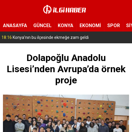
ANASAYFA
GÜNCEL
KONYA
EKONOMİ
SPOR
Sİ
17:14
Konya’da bu tarlaya giren eli boş çıkmıyor! Hayrat olarak herkese açıldı
Dolapoğlu Anadolu
Lisesi’nden Avrupa’da örnek
proje