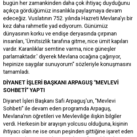
bugün her zamankinden daha çok ihtiyaç duyduğunu
açıkça gördüğümüz insanlıkla paylaşmaya devam
edeceğiz. Vuslatının 752. yılında Hazreti Mevlana'yı bir
kez daha rahmetle yad ediyorum. Günümüz
dünyasının korku ve endişe deryasında çırpınan
insanları, 'Ümitsizlik tarafına gitme, nice ümit kapıları
vardır. Karanlıklar semtine varma, nice güneşler
parlamaktadır.' diyerek Mevlana ocağına çağırıyor,
hepinize saygılar sunuyorum” sözleriyle konuşmasını
tamamladı.
DİYANET İŞLERİ BAŞKANI ARPAGUŞ "MEVLEVİ
SOHBETİ” YAPTI
Diyanet İşleri Başkanı Safi Arpaguş'un, "Mevlevi
Sohbeti” ile devam eden programda Arpaguş,
Mevlana'nın öğretileri ve Mevleviliğe ilişkin bilgiler
verdi. Herkesin bir arayışın yolcusu olduğuna, kişinin
ihtiyacı olan ne ise onun peşinden gittiğine işaret eden