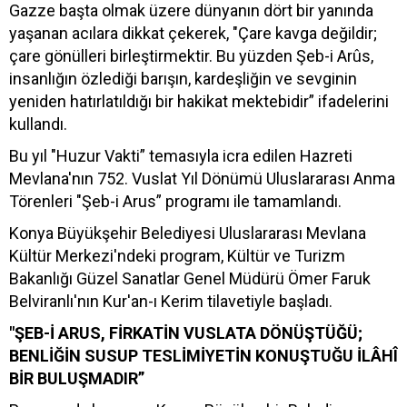
Gazze başta olmak üzere dünyanın dört bir yanında
yaşanan acılara dikkat çekerek, "Çare kavga değildir;
çare gönülleri birleştirmektir. Bu yüzden Şeb-i Arûs,
insanlığın özlediği barışın, kardeşliğin ve sevginin
yeniden hatırlatıldığı bir hakikat mektebidir” ifadelerini
kullandı.
Bu yıl "Huzur Vakti” temasıyla icra edilen Hazreti
Mevlana'nın 752. Vuslat Yıl Dönümü Uluslararası Anma
Törenleri "Şeb-i Arus” programı ile tamamlandı.
Konya Büyükşehir Belediyesi Uluslararası Mevlana
Kültür Merkezi'ndeki program, Kültür ve Turizm
Bakanlığı Güzel Sanatlar Genel Müdürü Ömer Faruk
Belviranlı'nın Kur'an-ı Kerim tilavetiyle başladı.
"ŞEB-İ ARUS, FİRKATİN VUSLATA DÖNÜŞTÜĞÜ;
BENLİĞİN SUSUP TESLİMİYETİN KONUŞTUĞU İLÂHÎ
BİR BULUŞMADIR”