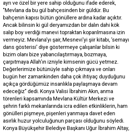
ayrı ve özel bir yere sahip olduğunu ifade ederek,
"Mevlana da bu gül bahçesinden bir güldür. Bu
bahçenin kapısı bütün gönüllere ardına kadar açıktır.
Ancak bilinsin ki gül deryamızdan bir dalın dahi kök
salıp boy verdiği manevi topraktan koparılmasına izin
vermeyiz. Mevlana'yı şair, Mesnevi'yi şiir kitabı, ‘semayı
dans gösterisi' diye göstermeye çalışanlar bilsin ki
bizim olanı bize yabancılaştırmaya, bozmaya,
çarpıtmaya Allah'ın izniyle kimsenin gücü yetmez.
Değerlerimize bütünüyle sahip çıkmaya ve onları
bugün her zamankinden daha çok ihtiyaç duyduğunu
açıkça gördüğümüz insanlıkla paylaşmaya devam
edeceğiz” dedi. Konya Valisi İbrahim Akın, anma
törenleri kapsamında Mevlana Kültür Merkezi ve
şehrin farklı mekanlarında icra edilen etkinliklerin, ham
gönülleri pişmeye, pişenleri yanmaya davet eden
asırlık huzur yolculuğunun parçası olduğunu söyledi.
Konya Büyükşehir Belediye Başkanı Uğur İbrahim Altay,