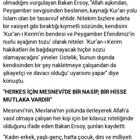
olmadığını vurgulayan Bakan Ersoy, "Allah aşkından,
Peygamber sevgisinden beslenen, kaynağı Kur'an yolu
İslam olan bir tasavvuf ehlidir. Nitekim bizlere adeta
bir vasiyet gibi bıraktığı kıymetli sözünde, kendisini
'Kur'an-ı Kerim'in bendesi ve Peygamber Efendimiz'in
nurlu ayağının tozu' olarak niteler. 'Kur'an-ı Kerim
hakikatleri ile bağdaşmayacak hiçbir sözü
olamayacağını' yineler. Üstelik, 'bunun dışında
kendisinden bir şey nakletmeye çalışandan da
şikayetçi ve davacı olduğu' uyarısını yapar” diye
konuştu.
"HERKES İÇİN MESNEVİ'DE BİR NASİP, BİR HİSSE
MUTLAKA VARDIR"
Mesnevi'nin, Mevlana'nın yolunda ilerleyerek Allah'a
vasıl olmaya çalışan her kişi için bir kılavuz niteliğinde
olduğunu ifade eden Bakan Ersoy, şunları kaydetti:
"Kadın-erkek, yaşlı-genç, hatta çocuk, dini ve milliyeti