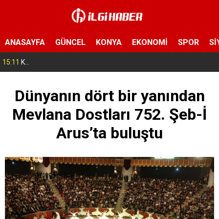
ANASAYFA
GÜNCEL
KONYA
EKONOMİ
SPOR
Sİ
15:11
Konya’da zabıta ve polis sahada! Toplu taşıma araçları tek tek denetleniyor
Dünyanın dört bir yanından
Mevlana Dostları 752. Şeb-İ
Arus’ta buluştu