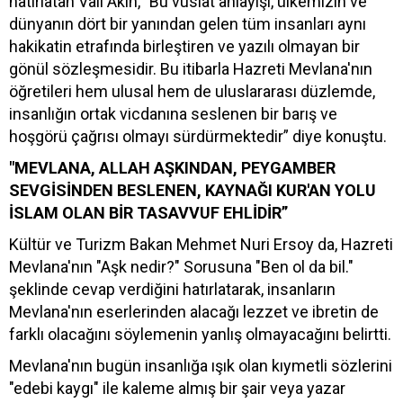
hatırlatan Vali Akın, "Bu vuslat anlayışı, ülkemizin ve
dünyanın dört bir yanından gelen tüm insanları aynı
hakikatin etrafında birleştiren ve yazılı olmayan bir
gönül sözleşmesidir. Bu itibarla Hazreti Mevlana'nın
öğretileri hem ulusal hem de uluslararası düzlemde,
insanlığın ortak vicdanına seslenen bir barış ve
hoşgörü çağrısı olmayı sürdürmektedir” diye konuştu.
"MEVLANA, ALLAH AŞKINDAN, PEYGAMBER
SEVGİSİNDEN BESLENEN, KAYNAĞI KUR'AN YOLU
İSLAM OLAN BİR TASAVVUF EHLİDİR”
Kültür ve Turizm Bakan Mehmet Nuri Ersoy da, Hazreti
Mevlana'nın "Aşk nedir?" Sorusuna "Ben ol da bil."
şeklinde cevap verdiğini hatırlatarak, insanların
Mevlana'nın eserlerinden alacağı lezzet ve ibretin de
farklı olacağını söylemenin yanlış olmayacağını belirtti.
Mevlana'nın bugün insanlığa ışık olan kıymetli sözlerini
"edebi kaygı" ile kaleme almış bir şair veya yazar