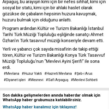
Arpaguş, bu arayışın kimi için bir nefes sıhhat, kimi için
sosyal bir statü, kimi için bir ahlaki haslet olarak
gözükse de çabaların hepsinin huzura kavuşmak,
huzuru bulmak için olduğunu anlattı.
Program ardından Kültür ve Turizm Bakanlığı İstanbul
Tarihi Türk Müziği Topluluğu eşliğinde sanatçı Ahmet
Özhan'ın Türk tasavvuf müziği konseriyle devam etti.
Yerli ve yabancı çok sayıda misafirin de takip ettiği
tören, Kültür ve Turizm Bakanlığı Konya Türk Tasavvuf
Müziği Topluluğu'nun "Mevlevi Ayini Şerifi” ile sona
erdi.
#Mevlana
#Huzur Vakti
#Hazreti Mevlana
#Şeb-i Arus
#Diyanet işleri
#Mesnevi
#Safi Arpaguş
#Mevlevi Sohbeti
Son dakika gelişmelerden anında haberdar olmak için
WhatsApp haber grubumuza katılabilirsiniz.
WhatsApp haber kanalımız için tıklayınız!