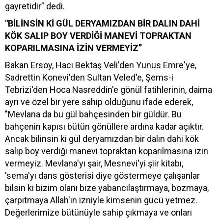
gayretidir” dedi.
"BİLİNSİN Kİ GÜL DERYAMIZDAN BİR DALIN DAHİ
KÖK SALIP BOY VERDİĞİ MANEVİ TOPRAKTAN
KOPARILMASINA İZİN VERMEYİZ”
Bakan Ersoy, Hacı Bektaş Veli'den Yunus Emre'ye,
Sadrettin Konevi'den Sultan Veled'e, Şems-i
Tebrizi'den Hoca Nasreddin'e gönül fatihlerinin, daima
ayrı ve özel bir yere sahip olduğunu ifade ederek,
"Mevlana da bu gül bahçesinden bir güldür. Bu
bahçenin kapısı bütün gönüllere ardına kadar açıktır.
Ancak bilinsin ki gül deryamızdan bir dalın dahi kök
salıp boy verdiği manevi topraktan koparılmasına izin
vermeyiz. Mevlana'yı şair, Mesnevi'yi şiir kitabı,
'sema'yı dans gösterisi diye göstermeye çalışanlar
bilsin ki bizim olanı bize yabancılaştırmaya, bozmaya,
çarpıtmaya Allah'ın izniyle kimsenin gücü yetmez.
Değerlerimize bütünüyle sahip çıkmaya ve onları