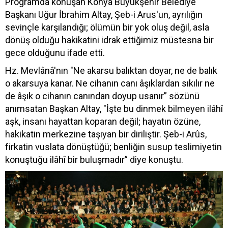
Programda konuşan Konya Büyükşehir Belediye
Başkanı Uğur İbrahim Altay, Şeb-i Arus'un, ayrılığın
sevinçle karşılandığı; ölümün bir yok oluş değil, asla
dönüş olduğu hakikatini idrak ettiğimiz müstesna bir
gece olduğunu ifade etti.
Hz. Mevlânâ'nın "Ne akarsu balıktan doyar, ne de balık
o akarsuya kanar. Ne cihanın canı âşıklardan sıkılır ne
de âşık o cihanın canından doyup usanır” sözünü
anımsatan Başkan Altay, "İşte bu dinmek bilmeyen ilâhî
aşk, insanı hayattan koparan değil; hayatın özüne,
hakikatin merkezine taşıyan bir diriliştir. Şeb-i Arûs,
firkatin vuslata dönüştüğü; benliğin susup teslimiyetin
konuştuğu ilâhî bir buluşmadır” diye konuştu.