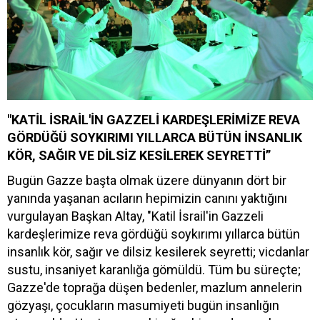
"KATİL İSRAİL'İN GAZZELİ KARDEŞLERİMİZE REVA
GÖRDÜĞÜ SOYKIRIMI YILLARCA BÜTÜN İNSANLIK
KÖR, SAĞIR VE DİLSİZ KESİLEREK SEYRETTİ”
Bugün Gazze başta olmak üzere dünyanın dört bir
yanında yaşanan acıların hepimizin canını yaktığını
vurgulayan Başkan Altay, "Katil İsrail'in Gazzeli
kardeşlerimize reva gördüğü soykırımı yıllarca bütün
insanlık kör, sağır ve dilsiz kesilerek seyretti; vicdanlar
sustu, insaniyet karanlığa gömüldü. Tüm bu süreçte;
Gazze'de toprağa düşen bedenler, mazlum annelerin
gözyaşı, çocukların masumiyeti bugün insanlığın