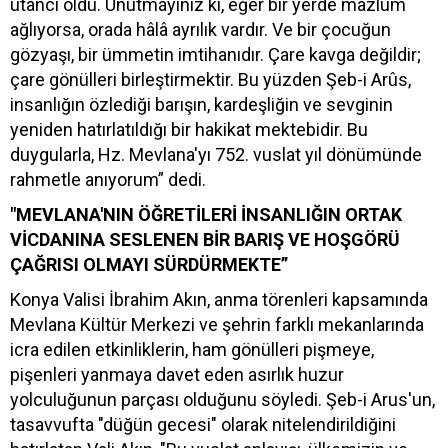
utancı oldu. Unutmayınız ki, eğer bir yerde mazlum
ağlıyorsa, orada hâlâ ayrılık vardır. Ve bir çocuğun
gözyaşı, bir ümmetin imtihanıdır. Çare kavga değildir;
çare gönülleri birleştirmektir. Bu yüzden Şeb-i Arûs,
insanlığın özlediği barışın, kardeşliğin ve sevginin
yeniden hatırlatıldığı bir hakikat mektebidir. Bu
duygularla, Hz. Mevlana'yı 752. vuslat yıl dönümünde
rahmetle anıyorum” dedi.
"MEVLANA'NIN ÖĞRETİLERİ İNSANLIĞIN ORTAK
VİCDANINA SESLENEN BİR BARIŞ VE HOŞGÖRÜ
ÇAĞRISI OLMAYI SÜRDÜRMEKTE”
Konya Valisi İbrahim Akın, anma törenleri kapsamında
Mevlana Kültür Merkezi ve şehrin farklı mekanlarında
icra edilen etkinliklerin, ham gönülleri pişmeye,
pişenleri yanmaya davet eden asırlık huzur
yolculuğunun parçası olduğunu söyledi. Şeb-i Arus'un,
tasavvufta "düğün gecesi" olarak nitelendirildiğini