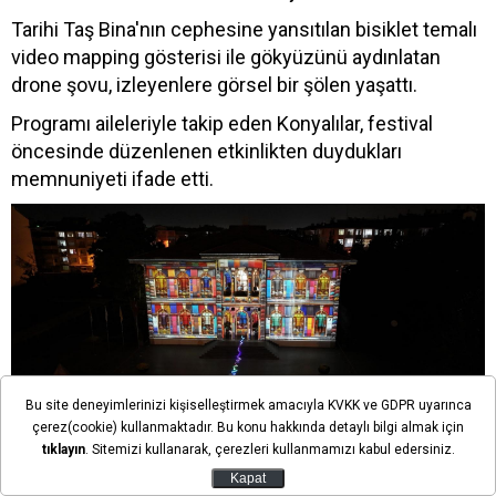
Tarihi Taş Bina'nın cephesine yansıtılan bisiklet temalı
video mapping gösterisi ile gökyüzünü aydınlatan
drone şovu, izleyenlere görsel bir şölen yaşattı.
Programı aileleriyle takip eden Konyalılar, festival
öncesinde düzenlenen etkinlikten duydukları
memnuniyeti ifade etti.
Bu site deneyimlerinizi kişiselleştirmek amacıyla KVKK ve GDPR uyarınca
çerez(cookie) kullanmaktadır. Bu konu hakkında detaylı bilgi almak için
tıklayın
. Sitemizi kullanarak, çerezleri kullanmamızı kabul edersiniz.
Kalehan Ecdat Bahçesi'nde 6-7-8-9 Ağustos'ta
Kapat