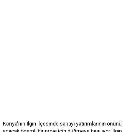
Konya'nın Ilgın ilçesinde sanayi yatırımlarının önünü
açacak önemli bir proje için düğmeye basılıyor. Ilgın