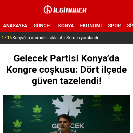
ANASAYFA
GÜNCEL
KONYA
EKONOMİ
SPOR
Sİ
16:49
Konya’da tır kırmızı ışıkta bekleyen araçlara çarptı: 1 ölü, 9 yaralı
Gelecek Partisi Konya’da
Kongre coşkusu: Dört ilçede
güven tazelendi!