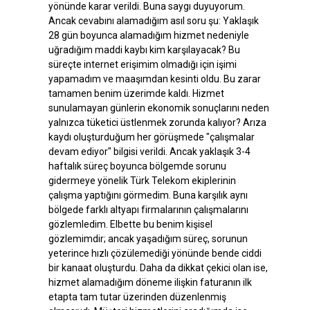
yönünde karar verildi. Buna saygı duyuyorum.
Ancak cevabını alamadığım asıl soru şu: Yaklaşık
28 gün boyunca alamadığım hizmet nedeniyle
uğradığım maddi kaybı kim karşılayacak? Bu
süreçte internet erişimim olmadığı için işimi
yapamadım ve maaşımdan kesinti oldu. Bu zarar
tamamen benim üzerimde kaldı. Hizmet
sunulamayan günlerin ekonomik sonuçlarını neden
yalnızca tüketici üstlenmek zorunda kalıyor? Arıza
kaydı oluşturduğum her görüşmede "çalışmalar
devam ediyor" bilgisi verildi. Ancak yaklaşık 3-4
haftalık süreç boyunca bölgemde sorunu
gidermeye yönelik Türk Telekom ekiplerinin
çalışma yaptığını görmedim. Buna karşılık aynı
bölgede farklı altyapı firmalarının çalışmalarını
gözlemledim. Elbette bu benim kişisel
gözlemimdir; ancak yaşadığım süreç, sorunun
yeterince hızlı çözülemediği yönünde bende ciddi
bir kanaat oluşturdu. Daha da dikkat çekici olan ise,
hizmet alamadığım döneme ilişkin faturanın ilk
etapta tam tutar üzerinden düzenlenmiş