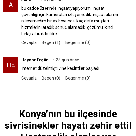
A
bu cadde üzerinde inşaat yapıyorum. inşaat
güvenliği için kameraları izleyemedik. inşaat alanını
izleyemedim bir ay boyunca. kaç defa müşteri
hizmtlerini aradık sonuç alamadık. çözümü ikinci
bekçi alarak bulduk.
Cevapla
Begen (1)
Begenme (0)
Haydar Ergün
28 gün önce
HE
İnternet düzelmişti yine kesintiler başladı
Cevapla
Begen (0)
Begenme (0)
Konya’nın bu ilçesinde
sivrisinekler hayatı zehir etti!