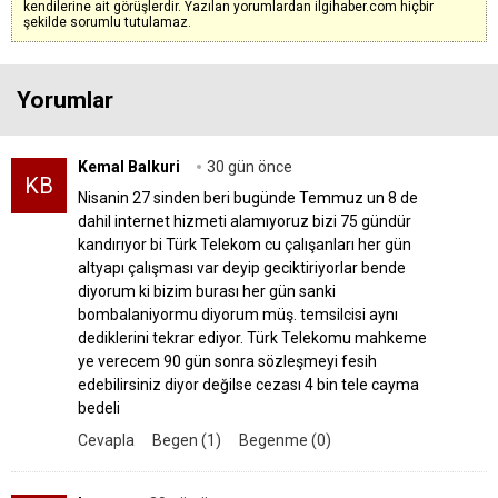
kendilerine ait görüşlerdir. Yazılan yorumlardan ilgihaber.com hiçbir
şekilde sorumlu tutulamaz.
Yorumlar
Kemal Balkuri
30 gün önce
KB
Nisanin 27 sinden beri bugünde Temmuz un 8 de
dahil internet hizmeti alamıyoruz bizi 75 gündür
kandırıyor bi Türk Telekom cu çalışanları her gün
altyapı çalışması var deyip geciktiriyorlar bende
diyorum ki bizim burası her gün sanki
bombalaniyormu diyorum müş. temsilcisi aynı
dediklerini tekrar ediyor. Türk Telekomu mahkeme
ye verecem 90 gün sonra sözleşmeyi fesih
edebilirsiniz diyor değilse cezası 4 bin tele cayma
bedeli
Cevapla
Begen (1)
Begenme (0)