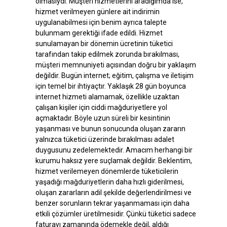
olmasıydı. Müşteri hizmetlerini aradığımda ise,
hizmet verilmeyen günlere ait indirimin
uygulanabilmesi için benim ayrıca talepte
bulunmam gerektiği ifade edildi. Hizmet
sunulamayan bir dönemin ücretinin tüketici
tarafından takip edilmek zorunda bırakılması,
müşteri memnuniyeti açısından doğru bir yaklaşım
değildir. Bugün internet; eğitim, çalışma ve iletişim
için temel bir ihtiyaçtır. Yaklaşık 28 gün boyunca
internet hizmeti alamamak, özellikle uzaktan
çalışan kişiler için ciddi mağduriyetlere yol
açmaktadır. Böyle uzun süreli bir kesintinin
yaşanması ve bunun sonucunda oluşan zararın
yalnızca tüketici üzerinde bırakılması adalet
duygusunu zedelemektedir. Amacım herhangi bir
kurumu haksız yere suçlamak değildir. Beklentim,
hizmet verilemeyen dönemlerde tüketicilerin
yaşadığı mağduriyetlerin daha hızlı giderilmesi,
oluşan zararların adil şekilde değerlendirilmesi ve
benzer sorunların tekrar yaşanmaması için daha
etkili çözümler üretilmesidir. Çünkü tüketici sadece
faturayı zamanında ödemekle değil, aldığı