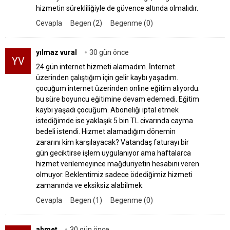
hizmetin sürekliliğiyle de güvence altında olmalıdır.
Cevapla
Begen (2)
Begenme (0)
yılmaz vural
30 gün önce
YV
24 gün internet hizmeti alamadım. İnternet
üzerinden çalıştığım için gelir kaybı yaşadım.
çocuğum internet üzerinden online eğitim alıyordu.
bu süre boyuncu eğitimine devam edemedi. Eğitim
kaybı yaşadı çocuğum. Aboneliği iptal etmek
istediğimde ise yaklaşık 5 bin TL civarında cayma
bedeli istendi. Hizmet alamadığım dönemin
zararını kim karşılayacak? Vatandaş faturayı bir
gün geciktirse işlem uygulanıyor ama haftalarca
hizmet verilemeyince mağduriyetin hesabını veren
olmuyor. Beklentimiz sadece ödediğimiz hizmeti
zamanında ve eksiksiz alabilmek.
Cevapla
Begen (1)
Begenme (0)
ahmet
30 gün önce