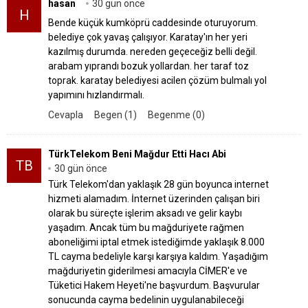
hasan
30 gün önce
H
Bende küçük kumköprü caddesinde oturuyorum.
belediye çok yavaş çalışıyor. Karatay'ın her yeri
kazılmış durumda. nereden geçeceğiz belli değil.
arabam yıprandı bozuk yollardan. her taraf toz
toprak. karatay belediyesi acilen çözüm bulmalı yol
yapımını hızlandırmalı.
Cevapla
Begen (1)
Begenme (0)
TürkTelekom Beni Mağdur Etti Hacı Abi
TB
30 gün önce
Türk Telekom'dan yaklaşık 28 gün boyunca internet
hizmeti alamadım. İnternet üzerinden çalışan biri
olarak bu süreçte işlerim aksadı ve gelir kaybı
yaşadım. Ancak tüm bu mağduriyete rağmen
aboneliğimi iptal etmek istediğimde yaklaşık 8.000
TL cayma bedeliyle karşı karşıya kaldım. Yaşadığım
mağduriyetin giderilmesi amacıyla CİMER'e ve
Tüketici Hakem Heyeti'ne başvurdum. Başvurular
sonucunda cayma bedelinin uygulanabileceği