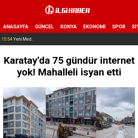
ANASAYFA
GÜNCEL
KONYA
EKONOMİ
SPOR
Sİ
15:54
Yeni Medya Cemiyeti’nden Hakimiyet Gazetesi’ne 30. yıl ziyareti
Karatay’da 75 gündür internet
yok! Mahalleli isyan etti