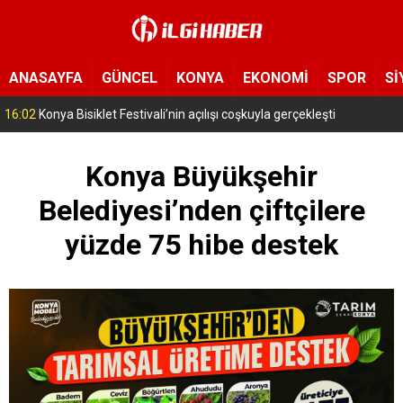
ANASAYFA
GÜNCEL
KONYA
EKONOMİ
SPOR
Sİ
15:11
Konya’da zabıta ve polis sahada! Toplu taşıma araçları tek tek denetleniyor
Konya Büyükşehir
Belediyesi’nden çiftçilere
yüzde 75 hibe destek