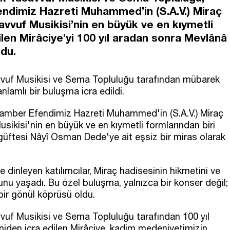
ndimiz Hazreti Muhammed’in (S.A.V.) Miraç
avvuf Musikisi’nin en büyük ve en kıymetli
ilen Mirâciye’yi 100 yıl aradan sonra Mevlânâ
rdu.
vvuf Musikisi ve Sema Topluluğu tarafından mübarek
lamlı bir buluşma icra edildi.
amber Efendimiz Hazreti Muhammed'in (S.A.V.) Miraç
sikisi'nin en büyük ve en kıymetli formlarından biri
 güftesi Nâyî Osman Dede'ye ait eşsiz bir miras olarak
 dinleyen katılımcılar, Miraç hadisesinin hikmetini ve
unu yaşadı. Bu özel buluşma, yalnızca bir konser değil;
ir gönül köprüsü oldu.
vuf Musikisi ve Sema Topluluğu tarafından 100 yıl
iden icra edilen Mirâciye, kadim medeniyetimizin