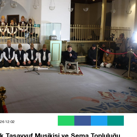
26 12:02
k Tasavvuf Musikisi ve Sema Topluluğu,