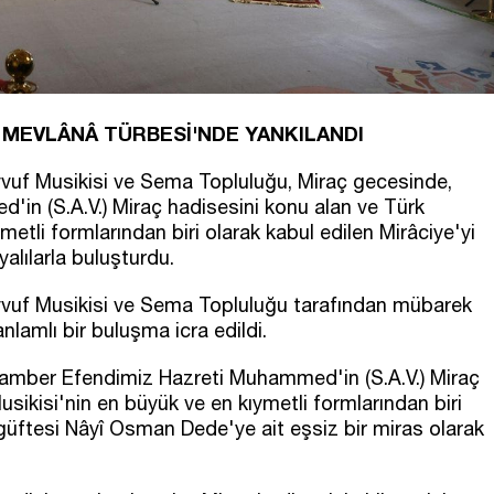
N MEVLÂNÂ TÜRBESİ'NDE YANKILANDI
vuf Musikisi ve Sema Topluluğu, Miraç gecesinde,
n (S.A.V.) Miraç hadisesini konu alan ve Türk
etli formlarından biri olarak kabul edilen Mirâciye'yi
alılarla buluşturdu.
vvuf Musikisi ve Sema Topluluğu tarafından mübarek
lamlı bir buluşma icra edildi.
amber Efendimiz Hazreti Muhammed'in (S.A.V.) Miraç
sikisi'nin en büyük ve en kıymetli formlarından biri
 güftesi Nâyî Osman Dede'ye ait eşsiz bir miras olarak