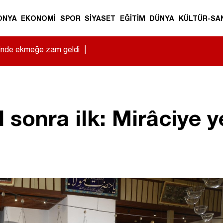
ONYA
EKONOMİ
SPOR
SİYASET
EĞİTİM
DÜNYA
KÜLTÜR-SA
sinde ekmeğe zam geldi
|
 sonra ilk: Mirâciye y