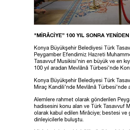
"MİRÂCİYE” 100 YIL SONRA YENİDE
Konya Büyükşehir Belediyesi Türk Tasav
Peygamber Efendimiz Hazreti Muhammed'i
Tasavvuf Musikisi'nin en büyük ve en kıym
100 yıl aradan Mevlânâ Türbesi'nde Kony
Konya Büyükşehir Belediyesi Türk Tasa
Miraç Kandili'nde Mevlânâ Türbesi'nde an
Alemlere rahmet olarak gönderilen Peyg
hadisesini konu alan ve Türk Tasavvuf Mu
olarak kabul edilen Mirâciye; bestesi ve
dinleyicilerle buluştu.