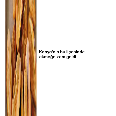
Konya’nın bu ilçesinde
ekmeğe zam geldi