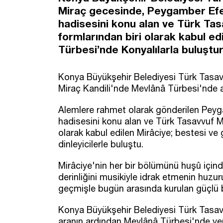
Miraç gecesinde, Peygamber Efe
hadisesini konu alan ve Türk Tas
formlarından biri olarak kabul ed
Türbesi’nde Konyalılarla buluştu
Konya Büyükşehir Belediyesi Türk Tasa
Miraç Kandili'nde Mevlânâ Türbesi'nde an
Alemlere rahmet olarak gönderilen Peyg
hadisesini konu alan ve Türk Tasavvuf Mu
olarak kabul edilen Mirâciye; bestesi ve
dinleyicilerle buluştu.
Mirâciye'nin her bir bölümünü huşû içinde
derinliğini musikiyle idrak etmenin huzur
geçmişle bugün arasında kurulan güçlü b
Konya Büyükşehir Belediyesi Türk Tasav
aranın ardından Mevlânâ Türbesi'nde yen