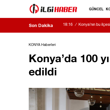
GÜNCEL
K
18:16
/
Konya’nın bu ilçe
Son Dakika
KONYA Haberleri
Konya’da 100 yıl
edildi