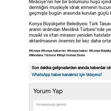
Mirâciye'nin her bir bölümünü huşû içinde
derinliğini musikiyle idrak etmenin huzur
geçmişle bugün arasında kurulan güçlü b
Konya Büyükşehir Belediyesi Türk Tasav
aranın ardından Mevlânâ Türbesi'nde yen
musikî ve irfan mirasını yeniden hatırlat
aktarılmasının önemini bir kez daha ort
#Konya
#Konya haberler
#Konya haber
#Konya Büyükş
#Mevlana Türbesi
#Nâyî Osman Dede
Son dakika gelişmelerden anında haberdar olm
WhatsApp haber kanalımız için tıklayınız!
Yorum Yap