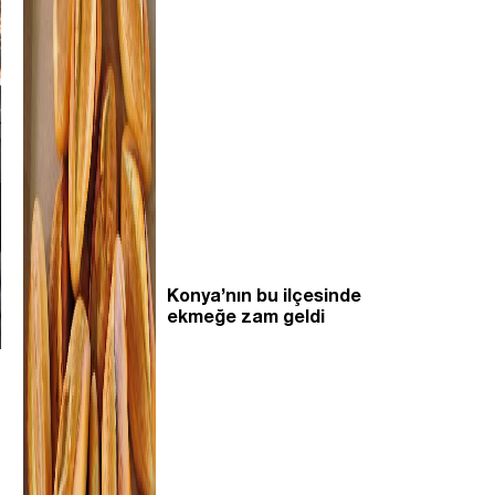
Konya’nın bu ilçesinde
ekmeğe zam geldi