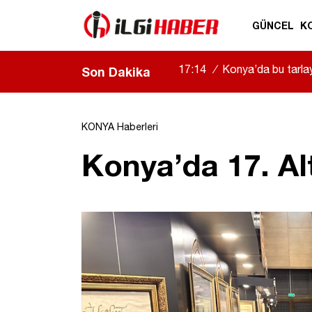
GÜNCEL
K
17:14
/
Konya’da bu tarlay
Son Dakika
açıldı
|
KONYA Haberleri
Konya’da 17. Al