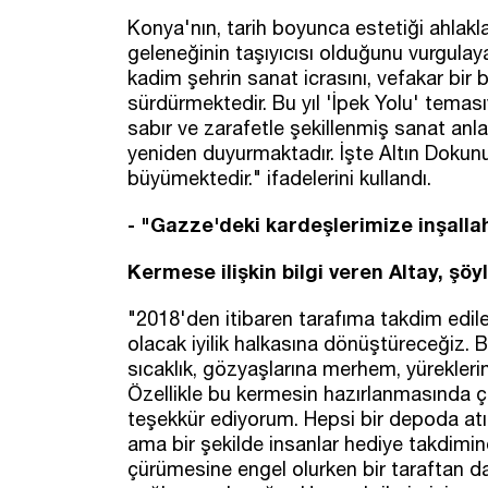
Konya'nın, tarih boyunca estetiği ahlak
geleneğinin taşıyıcısı olduğunu vurgulay
kadim şehrin sanat icrasını, vefakar bir
sürdürmektedir. Bu yıl 'İpek Yolu' teması
sabır ve zarafetle şekillenmiş sanat anl
yeniden duyurmaktadır. İşte Altın Dokunu
büyümektedir." ifadelerini kullandı.
- "Gazze'deki kardeşlerimize inşalla
Kermese ilişkin bilgi veren Altay, şöy
"2018'den itibaren tarafıma takdim edil
olacak iyilik halkasına dönüştüreceğiz.
sıcaklık, gözyaşlarına merhem, yürekler
Özellikle bu kermesin hazırlanmasında ç
teşekkür ediyorum. Hepsi bir depoda atı
ama bir şekilde insanlar hediye takdim
çürümesine engel olurken bir taraftan d