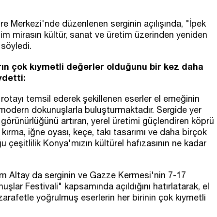
re Merkezi'nde düzenlenen serginin açılışında, "İpek
im mirasın kültür, sanat ve üretim üzerinden yeniden
söyledi.
rın çok kıymetli değerler olduğunu bir kez daha
ydetti:
otayı temsil ederek şekillenen eserler el emeğinin
zi modern dokunuşlarla buluşturmaktadır. Sergide yer
görünürlüğünü artıran, yerel üretimi güçlendiren köprü
el kırma, iğne oyası, keçe, takı tasarımı ve daha birçok
 çeşitlilik Konya'mızın kültürel hafızasının ne kadar
im Altay da serginin ve Gazze Kermesi'nin 7-17
nuşlar Festivali" kapsamında açıldığını hatırlatarak, el
zarafetle yoğrulmuş eserlerin her birinin çok kıymetli