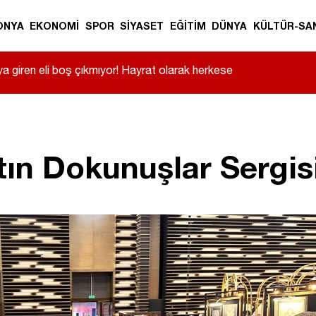
ONYA
EKONOMİ
SPOR
SİYASET
EĞİTİM
DÜNYA
KÜLTÜR-SA
a giren eli boş çıkmıyor! Hayrat olarak herkese
tın Dokunuşlar Sergisi