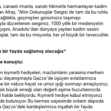
la, zanaatı imanla, sanatı hikmetle harmanlayan kadim
an Altay, "Altın Dokunuşlar Sergisi de tam da bu ruhla
 bağlılıkla, geçmişten günümüze taşımayı
yla düzenlenen sergimiz, 1000 yıllık bir medeniyetin
ayışını, Anadolu'dan dünyaya yayılan kadim sesini
şlar, tam da bu misyonla, her yıl büyük bir teveccühle
h bir fayda sağlamış olacağız"
le konuştu:
en kıymetli hediyeleri, mazlumların yarasına merhem
 Bu dayanışmayla Gazze'de üşüyen evlatlarımıza
ine bir nebze hayat ve umut ışığı sunmayı amaçlıyoruz.
ok büyük emeği olan değerli eşime huzurlarınızda
l halde bekliyordu. Kıymetli hediye kabul etmiyoruz
inde bulunuyor. Bu kermes sayesinde onların depoda
a Gazze'deki kardeşlerimize inşallah bir fayda