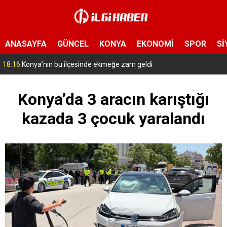
ANASAYFA
GÜNCEL
KONYA
EKONOMİ
SPOR
Sİ
17:14
Konya’da bu tarlaya giren eli boş çıkmıyor! Hayrat olarak herkese açıldı
Konya’da 3 aracın karıştığı
kazada 3 çocuk yaralandı