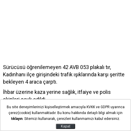
Sürücüsü öğrenilemeyen 42 AVB 053 plakalı tır,
Kadınhanı ilçe girişindeki trafik ışıklarında karşı şeritte
bekleyen 4 araca çarptı.
İhbar üzerine kaza yerine sağlık, itfaiye ve polis
ekipleri sevk edildi.
Bu site deneyimlerinizi kişiselleştirmek amacıyla KVKK ve GDPR uyarınca
Kazada 1 kişi hayatını kaybetti, yaralanan 9 kişi
çerez(cookie) kullanmaktadır. Bu konu hakkında detaylı bilgi almak için
ambulanslarla çevredeki hastanelere kaldırıldı.
tıklayın
. Sitemizi kullanarak, çerezleri kullanmamızı kabul edersiniz.
Kapat