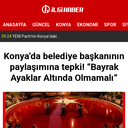
ANASAYFA
GÜNCEL
KONYA
EKONOMİ
SPOR
Sİ
09:24
YENİ Parti’nin Konya’daki ilk ilçe başkanı belli oldu!
Konya’da belediye başkanının
paylaşımına tepki! “Bayrak
Ayaklar Altında Olmamalı“