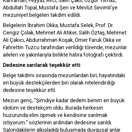
Kahraman, Feyyaz Avcı, Salih Çakır, Özgür Yılmaz,
Abdullah Topal, Mustafa Şen ve Mevlüt Sevimli'ye
mezuniyet belgeleri takdim edildi.
Belgelerin İbrahim Okka, Mustafa Selek, Prof. Dr.
Cengiz Çolak, Mehmet Ali Atiker, Salih Öztaş, Mehmet
Ali Çakıcı, Abdurrahman Koşak, Ömer Faruk Okka ve
Fahrettin Tuzcu tarafından verildiği törende, mezunlar
aileleri ve yakınlarıyla birlikte hatıra fotoğrafı çektirdi.
Dedesine sarılarak teşekkür etti
Belge takdimi sırasında mezunlardan biri, hayatındaki
en büyük destekçilerden biri olarak nitelendirdiği
dedesine teşekkür etti.
Mezun genç, "Şimdiye kadar dedem benim en büyük
idolüm ve destekçim oldu. Burada herkesin
huzurunda elini öpmek ve kendisine sarılmak
istiyorum.” sözlerinin ardından dedesine sarıldı.
Salondakilerin alkışladığı buluşmada duygusal anlar