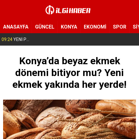
ANASAYFA
GÜNCEL
KONYA
EKONOMİ
SPOR
Sİ
09:24
YENİ Parti’nin Konya’daki ilk ilçe başkanı belli oldu!
Konya’da beyaz ekmek
dönemi bitiyor mu? Yeni
ekmek yakında her yerde!