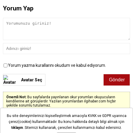
Yorum Yap
Yorum yazma kurallarını okudum ve kabul ediyorum.
Avatar Seç
Önemli Not:
Bu sayfalarda yayınlanan okur yorumları okuyucuların
kendilerine ait görüşlerdir. Yazılan yorumlardan ilgihaber.com hiçbir
şekilde sorumlu tutulamaz.
Bu site deneyimlerinizi kişiselleştirmek amacıyla KVKK ve GDPR uyarınca
çerez(cookie) kullanmaktadır. Bu konu hakkında detaylı bilgi almak için
tıklayın
. Sitemizi kullanarak, çerezleri kullanmamızı kabul edersiniz.
Henüz yorum yapılmadı. İlk yorumu siz yapın!