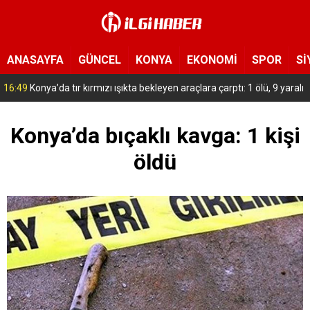
ANASAYFA
GÜNCEL
KONYA
EKONOMİ
SPOR
Sİ
15:54
Yeni Medya Cemiyeti’nden Hakimiyet Gazetesi’ne 30. yıl ziyareti
Konya’da bıçaklı kavga: 1 kişi
öldü