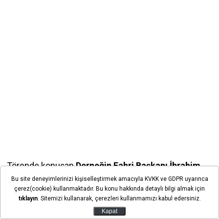
Törende konuşan
Derneğin Fahri Başkanı İbrahim
Okka,
yeni hizmet binasıyla kapasitenin artırılacağını
Bu site deneyimlerinizi kişiselleştirmek amacıyla KVKK ve GDPR uyarınca
belirtirken, İslami Değerleri Tanıtma Vakfı Başkanı
çerez(cookie) kullanmaktadır. Bu konu hakkında detaylı bilgi almak için
tıklayın
. Sitemizi kullanarak, çerezleri kullanmamızı kabul edersiniz.
Mustafa Selek ise bağımlılıktan uzak bir hayatın
Kapat
sürdürülmesinde manevi değerlerin önemine dikkati