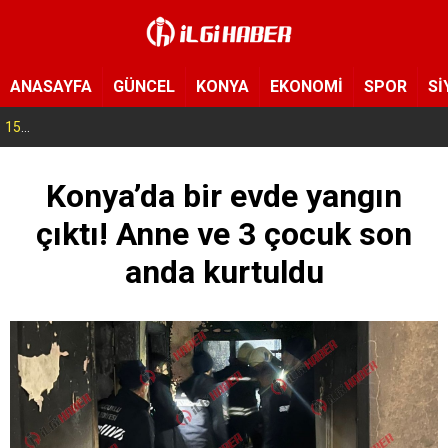
ANASAYFA
GÜNCEL
KONYA
EKONOMİ
SPOR
Sİ
15:11
Konya’da zabıta ve polis sahada! Toplu taşıma araçları tek tek denetleniyor
Konya’da bir evde yangın
çıktı! Anne ve 3 çocuk son
anda kurtuldu