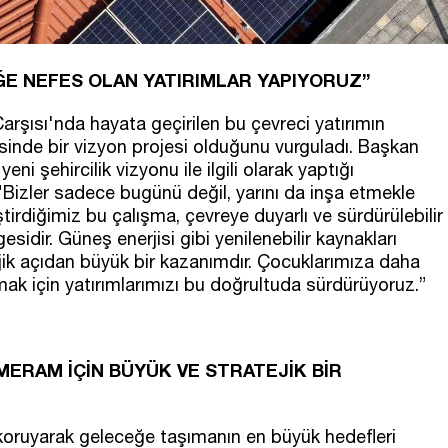
E NEFES OLAN YATIRIMLAR YAPIYORUZ”
rşısı'nda hayata geçirilen bu çevreci yatırımın
sinde bir vizyon projesi olduğunu vurguladı. Başkan
 şehircilik vizyonu ile ilgili olarak yaptığı
"Bizler sadece bugünü değil, yarını da inşa etmekle
irdiğimiz bu çalışma, çevreye duyarlı ve sürdürülebilir
esidir. Güneş enerjisi gibi yenilenebilir kaynakları
k açıdan büyük bir kazanımdır. Çocuklarımıza daha
ak için yatırımlarımızı bu doğrultuda sürdürüyoruz.”
 MERAM İÇİN BÜYÜK VE STRATEJİK BİR
 koruyarak geleceğe taşımanın en büyük hedefleri