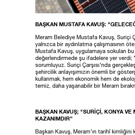
BAŞKAN MUSTAFA KAVUŞ: "GELECEĞ
Meram Belediye Mustafa Kavuş, Suriçi Ça
yalnızca bir aydınlatma çalışmasının öte
Mustafa Kavuş, uygulamaya sokulan bu yeni
değerlendirmede şu ifadelere yer verdi; 
sorumluyuz. Suriçi Çarşısı'nda gerçekleşt
şehircilik anlayışımızın önemli bir gösterg
kullanmak, hem ekonomik hem de ekoloji
temiz, daha yaşanabilir bir Meram bırakm
BAŞKAN KAVUŞ; "SURİÇİ, KONYA VE
KAZANIMDIR”
Başkan Kavuş, Meram'ın tarihî kimliğini