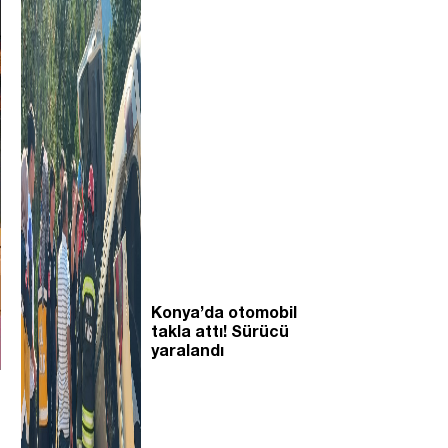
Konya’da otomobil
takla attı! Sürücü
yaralandı