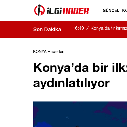
GÜNCEL
K
16:49
/
Konya’da tır kırmızı
Son Dakika
KONYA Haberleri
Konya’da bir ilk
aydınlatılıyor