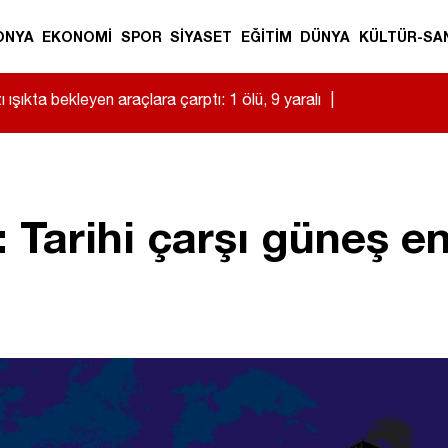
ONYA
EKONOMİ
SPOR
SİYASET
EĞİTİM
DÜNYA
KÜLTÜR-SA
 ışıkta bekleyen araçlara çarptı: 1 ölü, 9 yaralı
|
: Tarihi çarşı güneş en