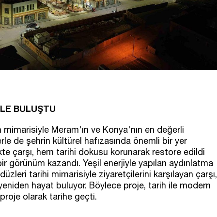
YLE BULUŞTU
ern mimarisiyle Meram'ın ve Konya'nın en değerli
lerle de şehrin kültürel hafızasında önemli bir yer
kte çarşı, hem tarihi dokusu korunarak restore edildi
r görünüm kazandı. Yeşil enerjiyle yapılan aydınlatma
leri tarihi mimarisiyle ziyaretçilerini karşılayan çarşı,
yeniden hayat buluyor. Böylece proje, tarih ile modern
roje olarak tarihe geçti.