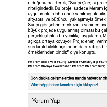
olduğunu belirterek, "Suriçi Çarşısı proj
niteliğindedir. Bu proje, sadece Meram iç
uygulamalar daha önce yapılmış olabili
altyapısı ve bütüncül yaklaşımıyla örnek t
Suriçi gibi şehrin merkezinin yeniden ayağa
büyük projede uygulanmış olması bu çalış
gerçekleştirilen bu yenilikçi uygulama, M
açıkça ortaya koyuyor. Proje; enerji verim
sürdürülebilirlik açısından da stratejik bi
örneklerinden biridir.” diye konuştu.
#Meram Belediyesi
#Suriçi Çarşısı
#Konya Çarşı
#Suri
#Meram
#Konya
#wallwasher
#Meram
#Meram Suriçi 
Son dakika gelişmelerden anında haberdar olm
WhatsApp haber kanalımız için tıklayınız!
Yorum Yap