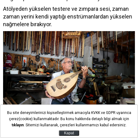
Atölyeden yükselen testere ve zımpara sesi, zaman
zaman yerini kendi yaptığı enstrümanlardan yükselen
nağmelere bırakıyor.
Bu site deneyimlerinizi kişiselleştirmek amacıyla KVKK ve GDPR uyarınca
çerez(cookie) kullanmaktadır. Bu konu hakkında detaylı bilgi almak için
tıklayın
. Sitemizi kullanarak, çerezleri kullanmamızı kabul edersiniz.
- "Ben hiçbir işi ustadan görmedim"
Kapat