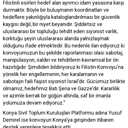
Filistinli esirleri hedef alan ayrımcı idam yasasına karşı
durmaktır. Böyle bir buluşmanın koordinatları ve
hedeflere yakınlığıyla kataloglandırılması bir güvenlik
kaygısı değil, bir niyet beyanıdır. Şiddetsiz ve
uluslararası bir topluluğu tehdit eden siyonist varlık,
korktuğu şeyin uluslararası alanda yalnızlaşmak
olduğunu ifade etmektedir. Bu nedenle ilan ediyoruz ki
konvoyumuzun bu şekilde raporlanması olası sabotaj,
manipülasyon, saldırı ve tehditlerin kavramsal bir ön
hazırlığıdır. Şimdiden bildiriyoruz ki Filistin Konvoyu'na
yönelik her engellemenin, her karalamanın ve
sabotajın faili faşist siyonist İsrail'dir. Gücümüz birlikte
olmamız, hedefimiz Batı Şeria ve Gazze'dir. Kararlılık
ve azimle berrak bir göğün altında, saf bir imanla
yolumuza devam ediyoruz."
Konya Sivil Toplum Kuruluşları Platformu adına Yusuf
Demirel ise konvoyun Konya'ya girişinden itibaren
destek verenlere teşekkür etti.