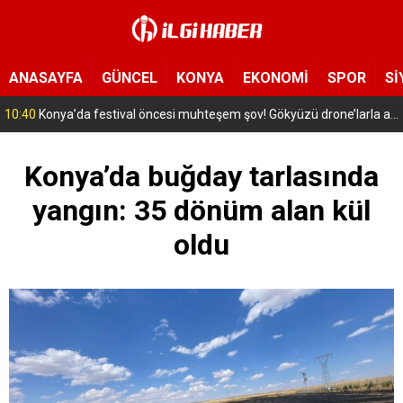
ANASAYFA
GÜNCEL
KONYA
EKONOMİ
SPOR
Sİ
10:37
Bahçelievler’de boşaltılan 4 katlı bina çöktü
Konya’da buğday tarlasında
yangın: 35 dönüm alan kül
oldu