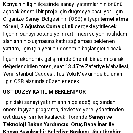
Konya'nın Ilgın ilçesinde sanayi yatırımlarının önünü
açacak önemli bir proje için düğmeye basılıyor. Ilgın
Organize Sanayi Bölgesi'nin (OSB) altyapı
temel atma
töreni, 7 Ağustos Cuma günü
gerçekleştirilecek.
İlçenin sanayi potansiyelini artırması ve yeni istihdam
alanlarının oluşmasına katkı sağlaması beklenen
yatırım, Ilgın için yeni bir dönemin başlangıcı olacak.
İlçenin ekonomik gelişiminde önemli bir adım olarak
değerlendirilen tören, saat 13.45'te Zaferiye Mahallesi,
Yeni İstanbul Caddesi, Tuz Yolu Mevkii'nde bulunan
Ilgın OSB alanında düzenlenecek.
ÜST DÜZEY KATILIM BEKLENİYOR
Ilgın'daki sanayi yatırımlarının geleceği açısından
önem taşıyan programa, devlet ve yerel yönetimden
üst düzey isimler katılacak. Törende
Sanayi ve
Teknoloji Bakan Yardımcısı Oruç Baba İnan
ile
Konya Büyükşehir Belediye Başkanı Uğur İbrahim