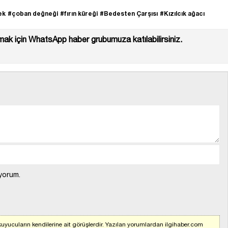
ek
#çoban değneği
#fırın küreği
#Bedesten Çarşısı
#Kızılcık ağacı
ak için WhatsApp haber grubumuza katılabilirsiniz.
yorum.
uyucuların kendilerine ait görüşlerdir. Yazılan yorumlardan ilgihaber.com