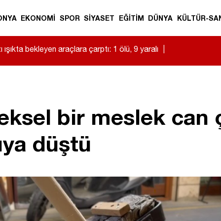
ONYA
EKONOMİ
SPOR
SİYASET
EĞİTİM
DÜNYA
KÜLTÜR-SA
 ışıkta bekleyen araçlara çarptı: 1 ölü, 9 yaralı
|
ksel bir meslek can ç
rıya düştü