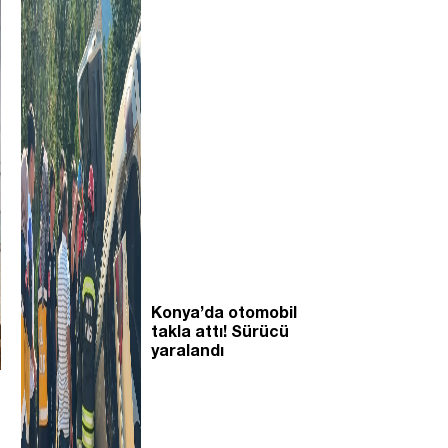
Konya’da otomobil
takla attı! Sürücü
yaralandı