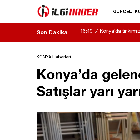
GÜNCEL
K
16:49
/
Konya’da tır kırmızı
Son Dakika
KONYA Haberleri
Konya’da gelene
Satışlar yarı ya