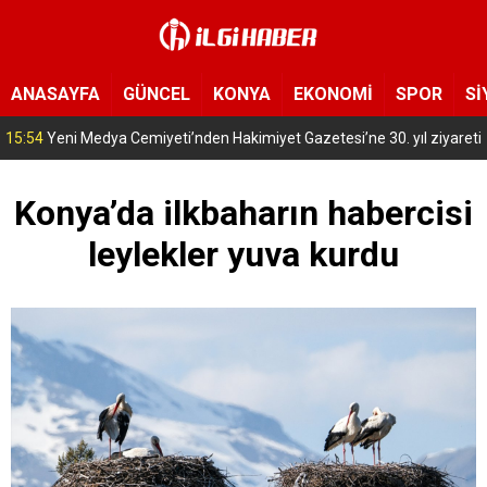
ANASAYFA
GÜNCEL
KONYA
EKONOMİ
SPOR
Sİ
15:39
Konya’nın bu ilçesinde sivrisinekler hayatı zehir etti! Hastanelik olanlar var
Konya’da ilkbaharın habercisi
leylekler yuva kurdu