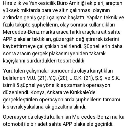
Hırsızlık ve Yankesicilik Büro Amirliği ekipleri, araçtan
yüksek miktarda para ve altın çalınması olayının
ardından geniş çaplı çalışma başlattı. Yapılan teknik ve
fiziki takipte şüphelilerin, olay sonrası kullandıkları
Mercedes-Benz marka araca farklı araçlara ait sahte
APP plakalar taktıkları, güzergâh değiştirerek izlerini
kaybettirmeye çalıştıkları belirlendi. Şüphelilerin daha
sonra aracın gerçek plakasını yeniden takarak
kaçışlarını sürdürdükleri tespit edildi.
Yürütülen çalışmalar sonucunda olaya karıştıkları
belirlenen M.U. (21), Y.Ç. (20), U.C.K. (21), Ş.Ş. ve S.K.
isimli 5 şüpheliye yönelik eş zamanlı operasyon
düzenlendi. Konya, Ankara ve Kırıkkale'de
gerçekleştirilen operasyonlarda şüphelilerin tamamı
kıskıvrak yakalanarak gözaltına alındı.
Operasyonda olayda kullanılan Mercedes-Benz marka
otomobil ile bir adet sahte APP plaka ele geçirildi.