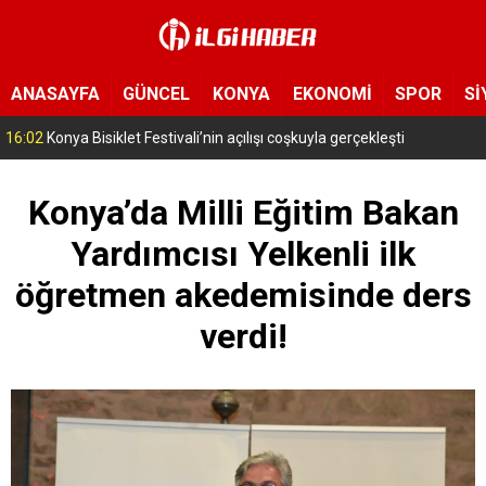
ANASAYFA
GÜNCEL
KONYA
EKONOMİ
SPOR
Sİ
15:11
Konya’da zabıta ve polis sahada! Toplu taşıma araçları tek tek denetleniyor
Konya’da Milli Eğitim Bakan
Yardımcısı Yelkenli ilk
öğretmen akedemisinde ders
verdi!