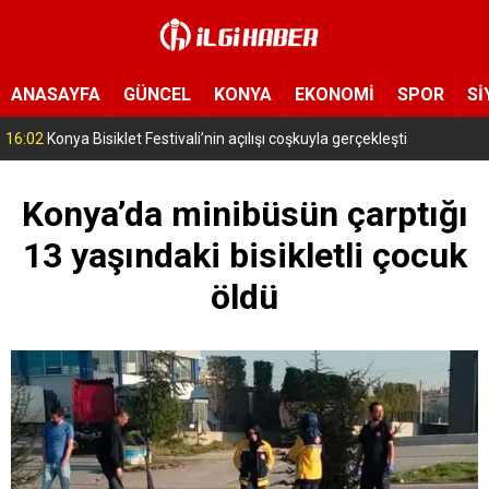
ANASAYFA
GÜNCEL
KONYA
EKONOMİ
SPOR
Sİ
15:11
Konya’da zabıta ve polis sahada! Toplu taşıma araçları tek tek de
Konya’da minibüsün çarptığı
13 yaşındaki bisikletli çocuk
öldü