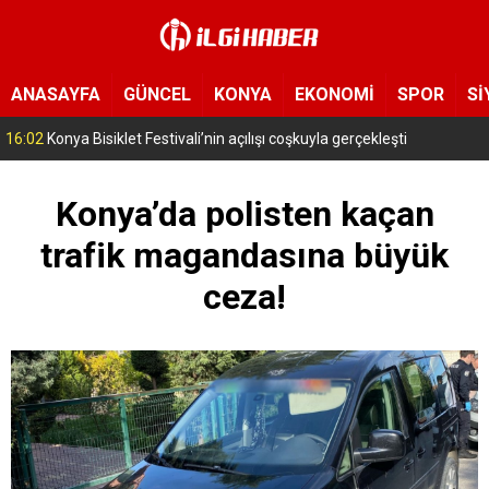
ANASAYFA
GÜNCEL
KONYA
EKONOMİ
SPOR
Sİ
16:02
Konya Bisiklet Festivali’nin açılışı coşkuyla gerçekleşti
Konya’da polisten kaçan
trafik magandasına büyük
ceza!