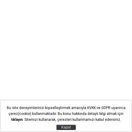
AK Parti Ereğli İlçe Başkanı İbrahim Erol'un iki gün
Bu site deneyimlerinizi kişiselleştirmek amacıyla KVKK ve GDPR uyarınca
önce görevden alınmasının ardından teşkilatta yeni bir
çerez(cookie) kullanmaktadır. Bu konu hakkında detaylı bilgi almak için
süreç başladı.
Bugün ise ilçe yönetim kurulunda yer
tıklayın
. Sitemizi kullanarak, çerezleri kullanmamızı kabul edersiniz.
alan üyelerin istifalarının alındığı öğrenildi.
Kapat