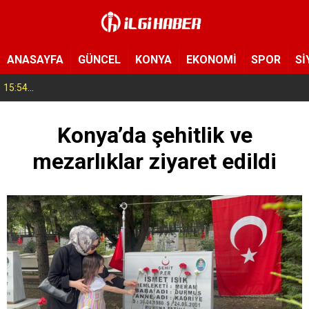
ANASAYFA
GÜNCEL
KONYA
EKONOMİ
SPOR
Sİ
15:54
Yeni Medya Cemiyeti’nden Hakimiyet Gazetesi’ne 30. yıl ziyareti
Konya’da şehitlik ve
mezarlıklar ziyaret edildi