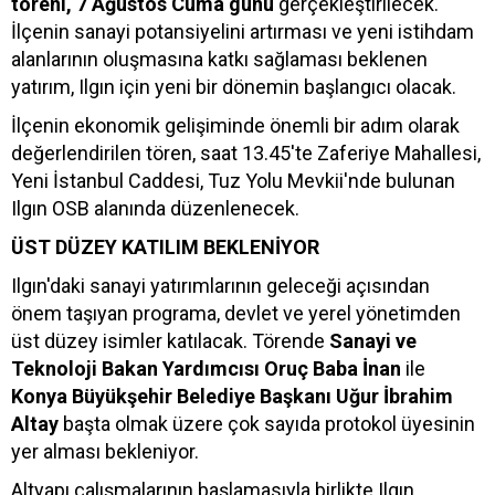
töreni, 7 Ağustos Cuma günü
gerçekleştirilecek.
İlçenin sanayi potansiyelini artırması ve yeni istihdam
alanlarının oluşmasına katkı sağlaması beklenen
yatırım, Ilgın için yeni bir dönemin başlangıcı olacak.
İlçenin ekonomik gelişiminde önemli bir adım olarak
değerlendirilen tören, saat 13.45'te Zaferiye Mahallesi,
Yeni İstanbul Caddesi, Tuz Yolu Mevkii'nde bulunan
Ilgın OSB alanında düzenlenecek.
ÜST DÜZEY KATILIM BEKLENİYOR
Ilgın'daki sanayi yatırımlarının geleceği açısından
önem taşıyan programa, devlet ve yerel yönetimden
üst düzey isimler katılacak. Törende
Sanayi ve
Teknoloji Bakan Yardımcısı Oruç Baba İnan
ile
Konya Büyükşehir Belediye Başkanı Uğur İbrahim
Altay
başta olmak üzere çok sayıda protokol üyesinin
yer alması bekleniyor.
Altyapı çalışmalarının başlamasıyla birlikte Ilgın